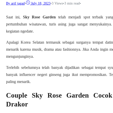
By arif jagad
•
July 18, 2023
•
3
Views
•
3 min read
•
Saat ini,
Sky Rose Garden
telah menjadi spot terbaik yang
pertumbuhan wisatawan, turis asing juga sangat menyukainya
kegiatan ngedate.
Apalagi Korea Selatan termasuk sebagai surganya tempat dati
menarik karena musik, drama atau fashionnya. Jika Anda ingin me
mengunjunginya.
Terlebih sebelumnya telah banyak dijadikan sebagai tempat sy
banyak influencer negeri ginseng juga ikut mempromosikan. T
paling menarik.
Couple Sky Rose Garden Cocok 
Drakor