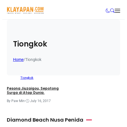
Tiongkok
Home
/
Tiongkok
Tiongkok
Pesona Jiuzaigou, Sepotong
Surga di Atap Dunia.
By Paw Min
•
July 16, 2017
Diamond Beach Nusa Penida