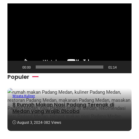
V
i
d
e
o
P
l
a
00:00
01:14
y
Populer
e
r
Wisata Kuliner
8 Rumah Makan Nasi Padang Terenak di
Medan yang Wajib Dicoba
August 3, 2024
•
382 Views