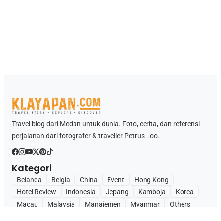
Travel blog dari Medan untuk dunia. Foto, cerita, dan referensi
perjalanan dari fotografer & traveller Petrus Loo.
Kategori
Belanda
Belgia
China
Event
Hong Kong
Hotel Review
Indonesia
Jepang
Kamboja
Korea
Macau
Malaysia
Manajemen
Myanmar
Others
Philippines
Singapore
Taiwan
Thailand