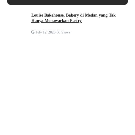
Louise Bakehouse, Bakery di Medan yang Tak
Hanya Menawarkan Pastry
July 12, 2026
•
68 Views