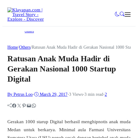
Others
Home
/
Others
/
Ratusan Anak Muda Hadir di Gerakan Nasional 1000 Startup
Ratusan Anak Muda Hadir di
Gerakan Nasional 1000 Startup
Digital
By Petrus Loo
•
March 29, 2017
•
3
Views
•
3 min read
•
2
Facebook
Twitter
Pinterest
Mail
WhatsApp
Gerakan 1000 starup Digital berhasil menghipnotis anak muda
Medan untuk berkarya. Minimal aula Farmasi Universitass
Sumatera Utara (USU) penuh sesak dengan berjubel anak muda