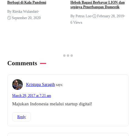
Berbagi di Kala Pandemi
Heboh Bagasi Berbayar LION dan
sepinya Penerbangan Domestik
By Rieska Wulandari
•
K
By Petrus Loo
•
February 28, 2019
•
M
September 20, 2020
S
6 Views
B
3
Comments
Kristupa Saragih
says:
March 29, 2017 at 7:21 am
Majukan Indonesia melalui startup digital!
Reply