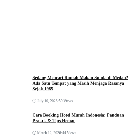
Sedang Mencari Rumah Makan Sunda di Medan?
Ada Satu Tempat yang Masih Menjaga Rasanya
Sejak 1985
July 10, 2026
•
50 Views
Cara Booking Hotel Murah Indonesia: Panduan
Praktis & Tips Hemat
March 12, 2026
•
44 Views