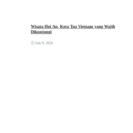
Wisata Hoi An, Kota Tua Vietnam yang Wajib
Dikunjungi
July 9, 2026