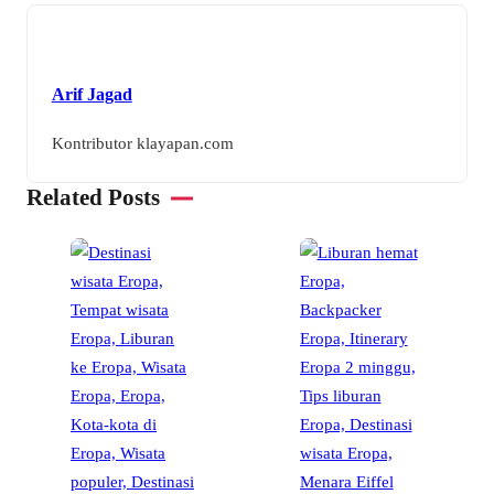
Arif Jagad
Kontributor klayapan.com
Related Posts
P
T
S
B
•