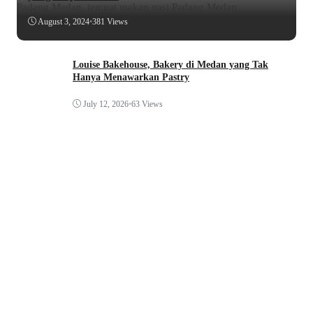
August 3, 2024
•
381 Views
Louise Bakehouse, Bakery di Medan yang Tak
Hanya Menawarkan Pastry
July 12, 2026
•
63 Views