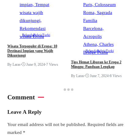
Belanda
Belgia
Turki
Wisata Terpopuler di Eropa: 10
Destinasi Impian yang Wajib
Belanda
Belgia
Turki
Dikunjungi
Tips Hemat Liburan ke Eropa 2
By Laras
•
June 9, 2024
•
7 Views
Minggu: Panduan Lengkap
By Laras
•
June 7, 2024
•
8 Views
Comment
Leave A Reply
Your email address will not be published.
Required fields are
marked
*