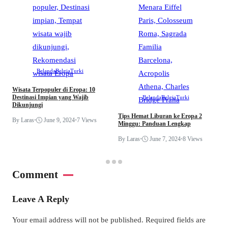
Belanda
Belgia
Turki
Wisata Terpopuler di Eropa: 10
Destinasi Impian yang Wajib
Belanda
Belgia
Turki
Dikunjungi
Tips Hemat Liburan ke Eropa 2
By Laras
•
June 9, 2024
•
7 Views
Minggu: Panduan Lengkap
By Laras
•
June 7, 2024
•
8 Views
Comment
Leave A Reply
Your email address will not be published.
Required fields are