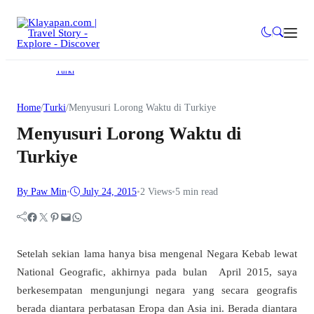
Turki
Home
/
Turki
/
Menyusuri Lorong Waktu di Turkiye
Menyusuri Lorong Waktu di
Turkiye
By Paw Min
•
July 24, 2015
•
2
Views
•
5 min read
Facebook
Twitter
Pinterest
Mail
WhatsApp
Setelah sekian lama hanya bisa mengenal Negara Kebab lewat
National Geografic, akhirnya pada bulan April 2015, saya
berkesempatan mengunjungi negara yang secara geografis
berada diantara perbatasan Eropa dan Asia ini. Berada diantara