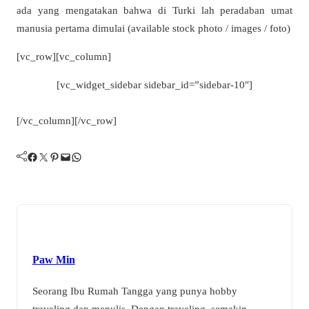
ada yang mengatakan bahwa di Turki lah peradaban umat
manusia pertama dimulai (available stock photo / images / foto)
[vc_row][vc_column]
[vc_widget_sidebar sidebar_id=”sidebar-10″]
[/vc_column][/vc_row]
Facebook
Twitter
Pinterest
Mail
WhatsApp
Paw Min
Seorang Ibu Rumah Tangga yang punya hobby
traveling dan menulis. Dengan traveling, semakin