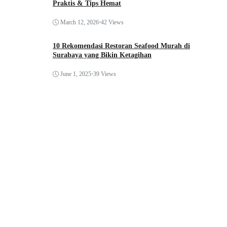
Praktis & Tips Hemat
March 12, 2026
•
42 Views
10 Rekomendasi Restoran Seafood Murah di
Surabaya yang Bikin Ketagihan
June 1, 2025
•
39 Views