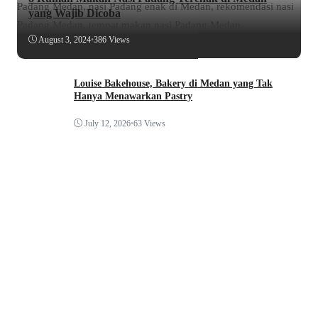
yang Wajib Dicoba
August 3, 2024
•
386 Views
Louise Bakehouse, Bakery di Medan yang Tak
Hanya Menawarkan Pastry
July 12, 2026
•
63 Views