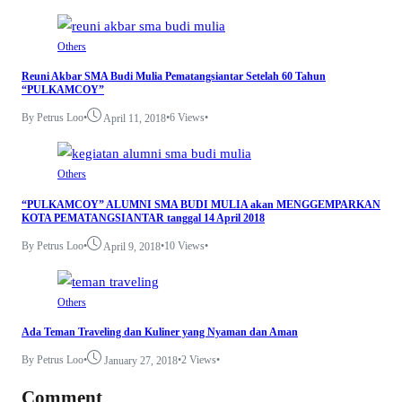
Others
Reuni Akbar SMA Budi Mulia Pematangsiantar Setelah 60 Tahun
“PULKAMCOY”
By Petrus Loo
•
•
6 Views
•
April 11, 2018
Others
“PULKAMCOY” ALUMNI SMA BUDI MULIA akan MENGGEMPARKAN
KOTA PEMATANGSIANTAR tanggal 14 April 2018
By Petrus Loo
•
•
10 Views
•
April 9, 2018
Others
Ada Teman Traveling dan Kuliner yang Nyaman dan Aman
By Petrus Loo
•
•
2 Views
•
January 27, 2018
Comment