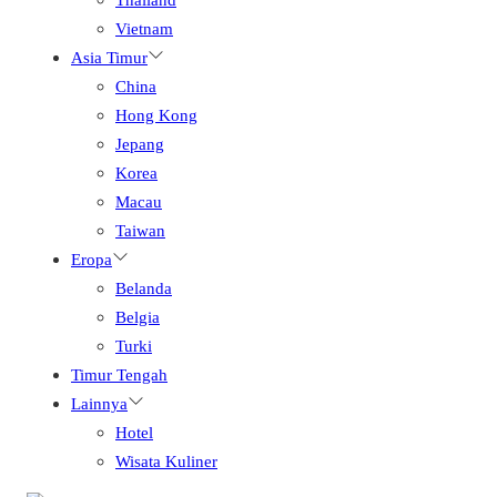
Vietnam
Asia Timur
China
Hong Kong
Jepang
Korea
Macau
Taiwan
Eropa
Belanda
Belgia
Turki
Timur Tengah
Lainnya
Hotel
Wisata Kuliner