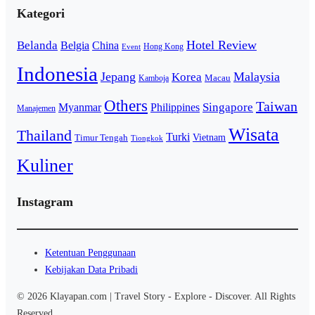
Kategori
Hotel Review
Belanda
Belgia
China
Hong Kong
Event
Indonesia
Jepang
Malaysia
Korea
Macau
Kamboja
Others
Taiwan
Singapore
Myanmar
Philippines
Manajemen
Wisata
Thailand
Turki
Vietnam
Timur Tengah
Tiongkok
Kuliner
Instagram
Ketentuan Penggunaan
Kebijakan Data Pribadi
© 2026 Klayapan.com | Travel Story - Explore - Discover. All Rights
Reserved.