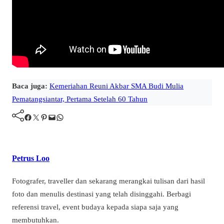
Baca juga:
Kemeriahan Reuni Akbar SMA Budi Mulia
Pematangsiantar, Pertama Setelah 60 Tahun
Facebook
Twitter
Pinterest
Mail
WhatsApp
Petrus Loo
Fotografer, traveller dan sekarang merangkai tulisan dari hasil
foto dan menulis destinasi yang telah disinggahi. Berbagi
referensi travel, event budaya kepada siapa saja yang
membutuhkan.