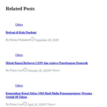
Related Posts
Others
Berbagi di Kala Pandemi
By Rieska Wulandari
•
•
September 20, 2020
Others
Heboh Bagasi Berbayar LION dan sepinya Penerbangan Domestik
By Petrus Loo
•
•
6 Views
•
February 28, 2019
Others
Kemeriahan Reuni Akbar SMA Budi Mulia Pematangsiantar, Pertama
Setelah 60 Tahun
By Petrus Loo
•
•
3 Views
•
April 24, 2018