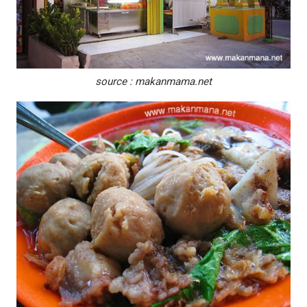
source : makanmama.net