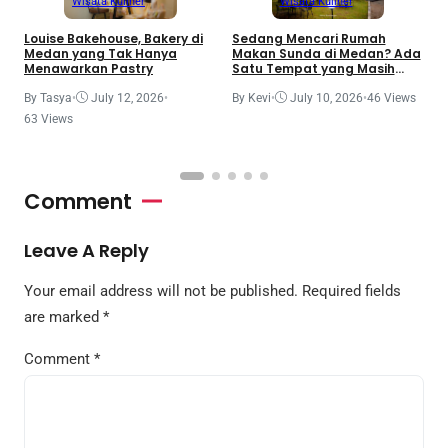
Wisata Kuliner
Wisata Kuliner
Louise Bakehouse, Bakery di
Sedang Mencari Rumah
C
Medan yang Tak Hanya
Makan Sunda di Medan? Ada
K
Menawarkan Pastry
Satu Tempat yang Masih
P
Menjaga Rasanya Sejak 1985
J
A
By Tasya
•
July 12, 2026
•
By Kevi
•
July 10, 2026
•
46 Views
B
63 Views
Comment
Leave A Reply
Your email address will not be published.
Required fields
are marked
*
Comment
*