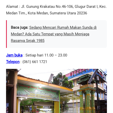
Alamat : Jl. Gunung Krakatau No.46-106, Glugur Darat I, Kec.
Medan Tim., Kota Medan, Sumatera Utara 20236
Baca juga:
Sedang Mencari Rumah Makan Sunda di
Medan? Ada Satu Tempat yang Masih Menjaga
Rasanya Sejak 1985
Jam buka
:
Setiap hari 11.00 – 23.00
Telepon
:
(061) 661 1721