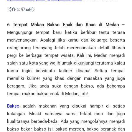
Facebook
Twitter
Pinterest
Mail
WhatsApp
6 Tempat Makan Bakso Enak dan Khas di Medan
–
Mengunjungi tempat baru ketika berlibur tentu terasa
menyenangkan. Apalagi jika kamu dan keluarga beserta
orang-orang tersayang telah merencanakan detail liburan
pergi ke berbagai tempat wisata. Kali ini, Medan menjadi
salah satu kota yang wajib untuk dikunjungi terutama kalau
kamu ingin berwisata kuliner disana! Setiap tempat
memiliki kuliner yang khas dengan masakan yang juga
beragam. Jika anda suka dengan bakso, ada beberapa
tempat makan bakso enak di Medan, loh!
Bakso
adalah makanan yang disukai hampir di setiap
kalangan. Meski namanya sama tetapi rasa dan juga
kualitasnya berbeda-beda. Ada yang mengolahnya menjadi
bakso bakar, bakso isi, bakso mercon, bakso beranak dan