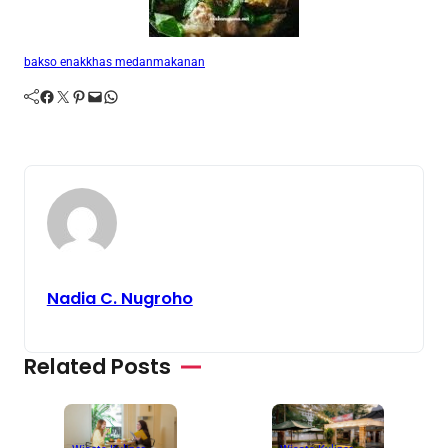
bakso enak
khas medan
makanan
Facebook
Twitter
Pinterest
Mail
WhatsApp
Nadia C. Nugroho
Related Posts