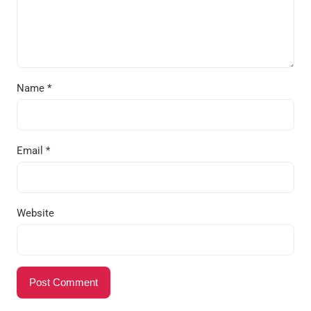
Name
*
Email
*
Website