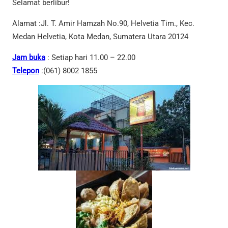
Selamat berlibur!
Alamat :Jl. T. Amir Hamzah No.90, Helvetia Tim., Kec.
Medan Helvetia, Kota Medan, Sumatera Utara 20124
Jam buka
: Setiap hari 11.00 – 22.00
Telepon
:(061) 8002 1855