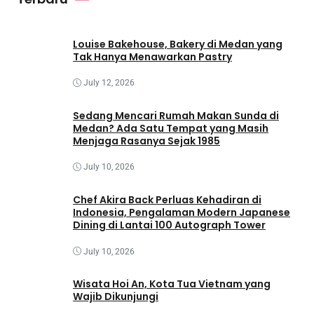
Louise Bakehouse, Bakery di Medan yang
Tak Hanya Menawarkan Pastry
July 12, 2026
Sedang Mencari Rumah Makan Sunda di
Medan? Ada Satu Tempat yang Masih
Menjaga Rasanya Sejak 1985
July 10, 2026
Chef Akira Back Perluas Kehadiran di
Indonesia, Pengalaman Modern Japanese
Dining di Lantai 100 Autograph Tower
July 10, 2026
Wisata Hoi An, Kota Tua Vietnam yang
Wajib Dikunjungi