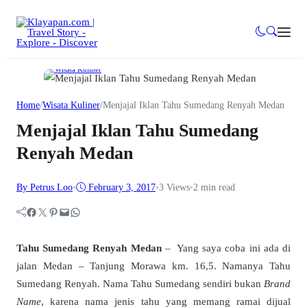
Wisata Kuliner
Home
/
Wisata Kuliner
/
Menjajal Iklan Tahu Sumedang Renyah Medan
Menjajal Iklan Tahu Sumedang
Renyah Medan
By Petrus Loo
•
February 3, 2017
•
3
Views
•
2 min read
Facebook
Twitter
Pinterest
Mail
WhatsApp
Tahu Sumedang Renyah Medan
– Yang saya coba ini ada di
jalan Medan – Tanjung Morawa km. 16,5. Namanya Tahu
Sumedang Renyah. Nama Tahu Sumedang sendiri bukan
Brand
Name
, karena nama jenis tahu yang memang ramai dijual