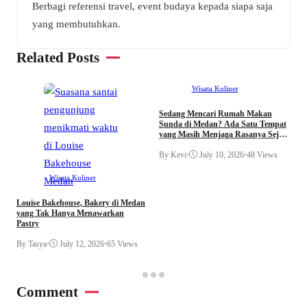
Berbagi referensi travel, event budaya kepada siapa saja
yang membutuhkan.
Related Posts
Wisata Kuliner
Sedang Mencari Rumah Makan
Sunda di Medan? Ada Satu Tempat
yang Masih Menjaga Rasanya Sejak
C
1985
d
By Kevi
•
July 10, 2026
•
48 Views
J
A
Wisata Kuliner
B
Louise Bakehouse, Bakery di Medan
yang Tak Hanya Menawarkan
Pastry
By Tasya
•
July 12, 2026
•
65 Views
Comment