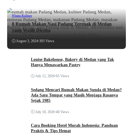
Wisata Kuliner
8 Rumah Makan Nasi Padang Terenak di Medan
yang Wajib Dicoba
August 3, 2024
•
393 Views
Louise Bakehouse, Bakery di Medan yang Tak
Hanya Menawarkan Pastry
July 12, 2026
•
65 Views
Sedang Mencari Rumah Makan Sunda di Medan?
Ada Satu Tempat yang Masih Menjaga Rasanya
Sejak 1985
July 10, 2026
•
48 Views
Cara Booking Hotel Murah Indonesia: Panduan
Praktis & Tips Hemat