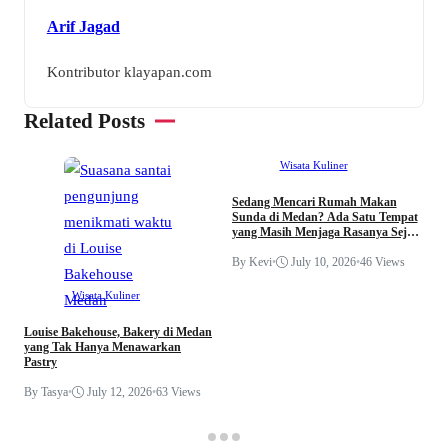
Arif Jagad
Kontributor klayapan.com
Related Posts
Wisata Kuliner
Sedang Mencari Rumah Makan
Sunda di Medan? Ada Satu Tempat
yang Masih Menjaga Rasanya Sejak
C
1985
d
By Kevi
•
July 10, 2026
•
46 Views
J
A
Wisata Kuliner
B
Louise Bakehouse, Bakery di Medan
yang Tak Hanya Menawarkan
Pastry
By Tasya
•
July 12, 2026
•
63 Views