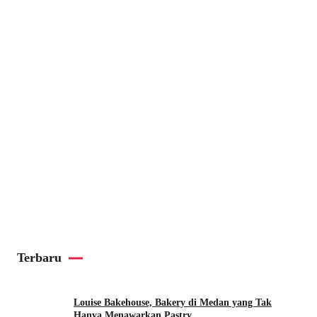
Terbaru
Louise Bakehouse, Bakery di Medan yang Tak
Hanya Menawarkan Pastry