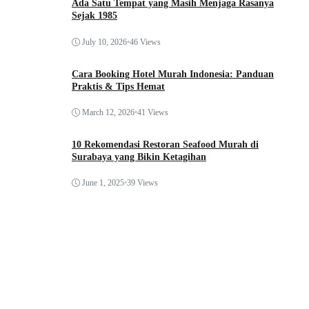
Ada Satu Tempat yang Masih Menjaga Rasanya
Sejak 1985
July 10, 2026
•
46 Views
Cara Booking Hotel Murah Indonesia: Panduan
Praktis & Tips Hemat
March 12, 2026
•
41 Views
10 Rekomendasi Restoran Seafood Murah di
Surabaya yang Bikin Ketagihan
June 1, 2025
•
39 Views