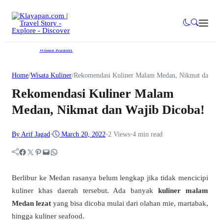
Wisata Kuliner
Home
/
Wisata Kuliner
/
Rekomendasi Kuliner Malam Medan, Nikmat dan Wa
Rekomendasi Kuliner Malam
Medan, Nikmat dan Wajib Dicoba!
By Arif Jagad
•
March 20, 2022
•
2
Views
•
4 min read
Facebook
Twitter
Pinterest
Mail
WhatsApp
Berlibur ke Medan rasanya belum lengkap jika tidak mencicipi
kuliner khas daerah tersebut. Ada banyak
kuliner malam
Medan
lezat
yang bisa dicoba mulai dari olahan mie, martabak,
hingga kuliner seafood.