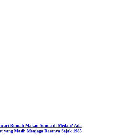
ncari Rumah Makan Sunda di Medan? Ada
t yang Masih Menjaga Rasanya Sejak 1985