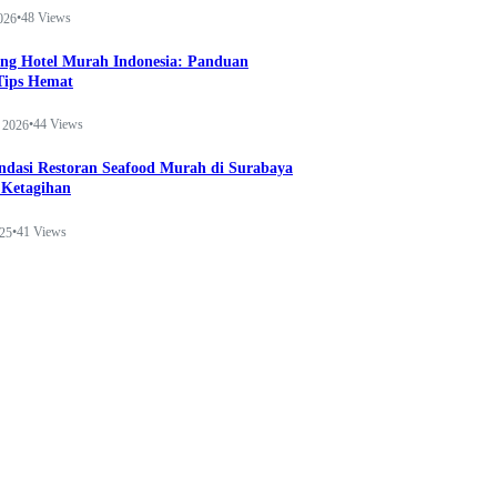
•
48 Views
026
ng Hotel Murah Indonesia: Panduan
Tips Hemat
•
44 Views
 2026
dasi Restoran Seafood Murah di Surabaya
 Ketagihan
•
41 Views
025