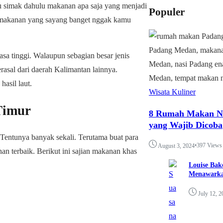
 simak dahulu makanan apa saja yang menjadi
Populer
 makanan yang sayang banget nggak kamu
asa tinggi. Walaupun sebagian besar jenis
asal dari daerah Kalimantan lainnya.
asil laut.
Wisata Kuliner
Timur
8 Rumah Makan Na
yang Wajib Dicoba
Tentunya banyak sekali. Terutama buat para
•
397 Views
August 3, 2024
n terbaik. Berikut ini sajian makanan khas
Louise Bak
Menawarka
July 12, 2