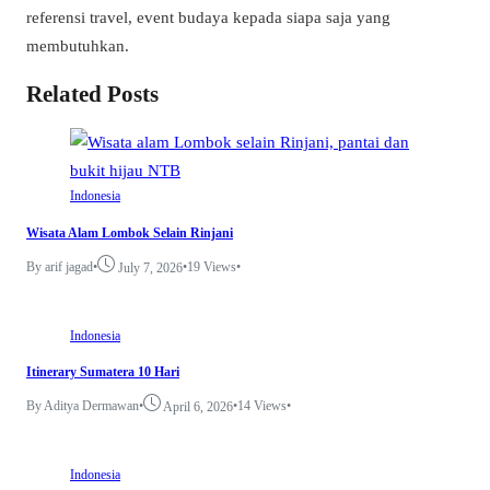
referensi travel, event budaya kepada siapa saja yang
membutuhkan.
Related Posts
Indonesia
Wisata Alam Lombok Selain Rinjani
By arif jagad
•
•
19 Views
•
July 7, 2026
Indonesia
Itinerary Sumatera 10 Hari
By Aditya Dermawan
•
•
14 Views
•
April 6, 2026
Indonesia