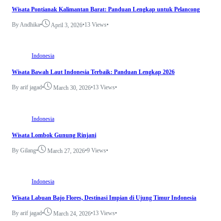
Wisata Pontianak Kalimantan Barat: Panduan Lengkap untuk Pelancong
By Andhika
•
•
13 Views
•
April 3, 2026
Indonesia
Wisata Bawah Laut Indonesia Terbaik: Panduan Lengkap 2026
By arif jagad
•
•
13 Views
•
March 30, 2026
Indonesia
Wisata Lombok Gunung Rinjani
By Gilang
•
•
9 Views
•
March 27, 2026
Indonesia
Wisata Labuan Bajo Flores, Destinasi Impian di Ujung Timur Indonesia
By arif jagad
•
•
13 Views
•
March 24, 2026