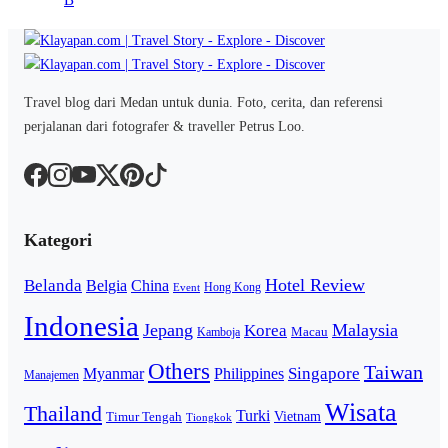
Travel blog dari Medan untuk dunia. Foto, cerita, dan referensi
perjalanan dari fotografer & traveller Petrus Loo.
Kategori
Hotel Review
Belanda
Belgia
China
Hong Kong
Event
Indonesia
Jepang
Malaysia
Korea
Macau
Kamboja
Others
Taiwan
Singapore
Myanmar
Philippines
Manajemen
Wisata
Thailand
Turki
Vietnam
Timur Tengah
Tiongkok