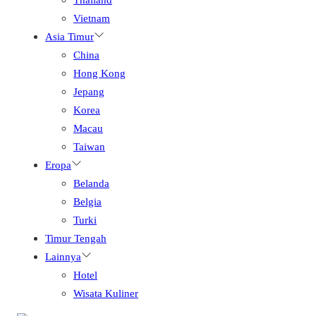
Vietnam
Asia Timur
China
Hong Kong
Jepang
Korea
Macau
Taiwan
Eropa
Belanda
Belgia
Turki
Timur Tengah
Lainnya
Hotel
Wisata Kuliner