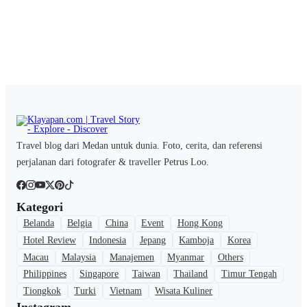
Travel blog dari Medan untuk dunia. Foto, cerita, dan referensi
perjalanan dari fotografer & traveller Petrus Loo.
Kategori
Belanda
Belgia
China
Event
Hong Kong
Hotel Review
Indonesia
Jepang
Kamboja
Korea
Macau
Malaysia
Manajemen
Myanmar
Others
Philippines
Singapore
Taiwan
Thailand
Timur Tengah
Tiongkok
Turki
Vietnam
Wisata Kuliner