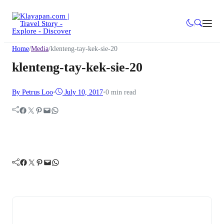
Home
/
Media
/
klenteng-tay-kek-sie-20
klenteng-tay-kek-sie-20
By Petrus Loo
•
July 10, 2017
•
0 min read
Facebook
Twitter
Pinterest
Mail
WhatsApp
Facebook
Twitter
Pinterest
Mail
WhatsApp