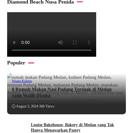
Diamond Beach Nusa Penida
Populer
Wisata Kuliner
8 Rumah Makan Nasi Padang Terenak di Medan
yang Wajib Dicoba
August 3, 2024
•
366 Views
Louise Bakehouse, Bakery di Medan yang Tak
Hanya Menawarkan Pastry