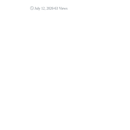
July 12, 2026
•
63 Views