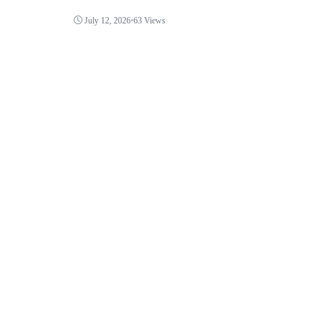
July 12, 2026
•
63 Views