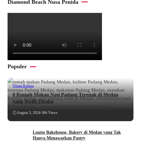
Diamond Beach Nusa Penida
Populer
Wisata Kuliner
8 Rumah Makan Nasi Padang Terenak di Medan
yang Wajib Dicoba
August 3, 2024
•
366 Views
Louise Bakehouse, Bakery di Medan yang Tak
Hanya Menawarkan Pastry