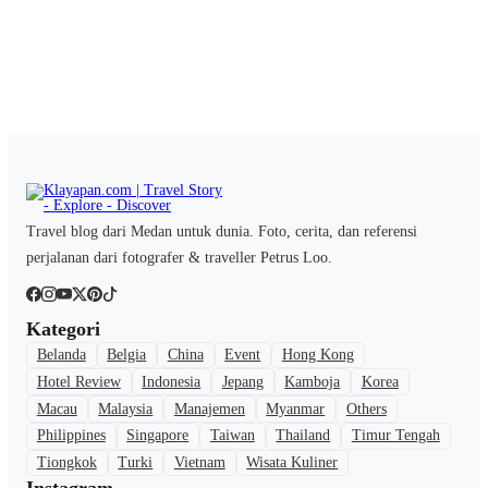
Travel blog dari Medan untuk dunia. Foto, cerita, dan referensi
perjalanan dari fotografer & traveller Petrus Loo.
Kategori
Belanda
Belgia
China
Event
Hong Kong
Hotel Review
Indonesia
Jepang
Kamboja
Korea
Macau
Malaysia
Manajemen
Myanmar
Others
Philippines
Singapore
Taiwan
Thailand
Timur Tengah
Tiongkok
Turki
Vietnam
Wisata Kuliner