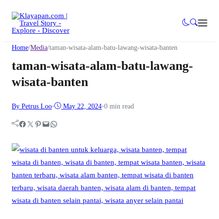
Home
/
Media
/
taman-wisata-alam-batu-lawang-wisata-banten
taman-wisata-alam-batu-lawang-
wisata-banten
By Petrus Loo
•
May 22, 2024
•
0 min read
Facebook
Twitter
Pinterest
Mail
WhatsApp