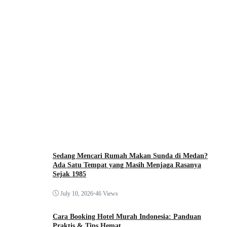
Sedang Mencari Rumah Makan Sunda di Medan?
Ada Satu Tempat yang Masih Menjaga Rasanya
Sejak 1985
July 10, 2026
•
46 Views
Cara Booking Hotel Murah Indonesia: Panduan
Praktis & Tips Hemat