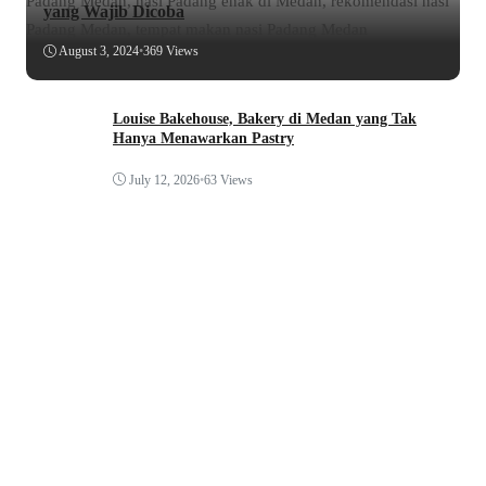
yang Wajib Dicoba
August 3, 2024
•
369 Views
Louise Bakehouse, Bakery di Medan yang Tak
Hanya Menawarkan Pastry
July 12, 2026
•
63 Views