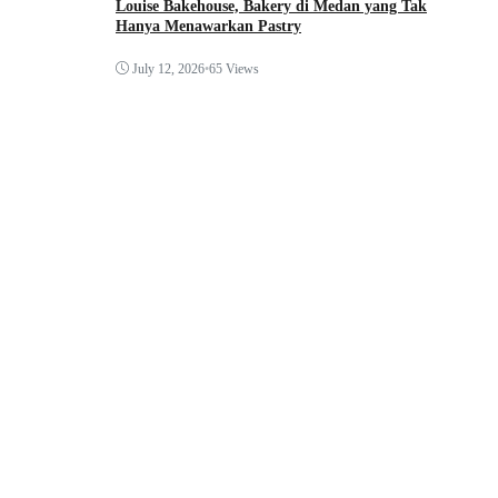
Louise Bakehouse, Bakery di Medan yang Tak
Hanya Menawarkan Pastry
July 12, 2026
•
65 Views