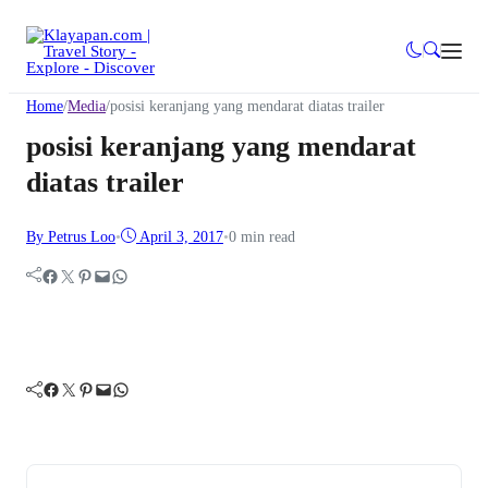
Home
/
Media
/
posisi keranjang yang mendarat diatas trailer
posisi keranjang yang mendarat
diatas trailer
By Petrus Loo
•
April 3, 2017
•
0 min read
Facebook
Twitter
Pinterest
Mail
WhatsApp
Facebook
Twitter
Pinterest
Mail
WhatsApp