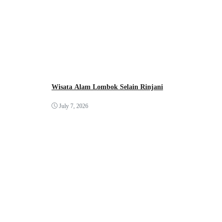
Wisata Alam Lombok Selain Rinjani
July 7, 2026