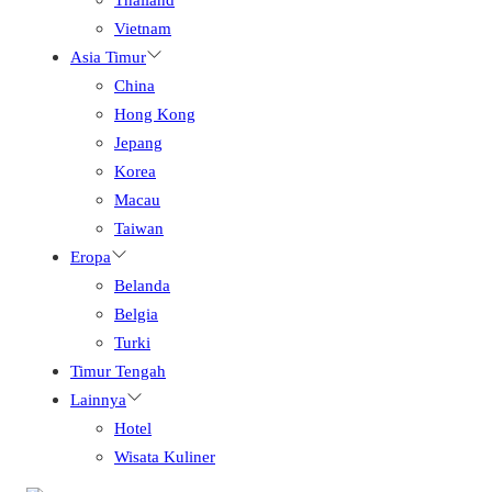
Vietnam
Asia Timur
China
Hong Kong
Jepang
Korea
Macau
Taiwan
Eropa
Belanda
Belgia
Turki
Timur Tengah
Lainnya
Hotel
Wisata Kuliner