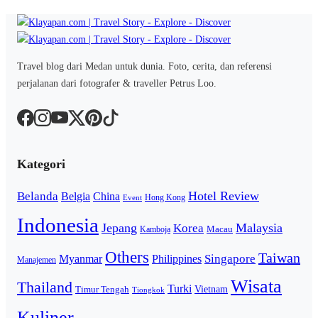
Travel blog dari Medan untuk dunia. Foto, cerita, dan referensi
perjalanan dari fotografer & traveller Petrus Loo.
Kategori
Hotel Review
Belanda
Belgia
China
Hong Kong
Event
Indonesia
Jepang
Malaysia
Korea
Macau
Kamboja
Others
Taiwan
Singapore
Myanmar
Philippines
Manajemen
Wisata
Thailand
Turki
Vietnam
Timur Tengah
Tiongkok
Kuliner