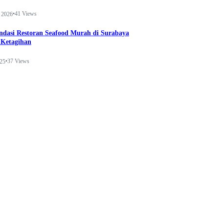
•
41 Views
 2026
dasi Restoran Seafood Murah di Surabaya
 Ketagihan
•
37 Views
025