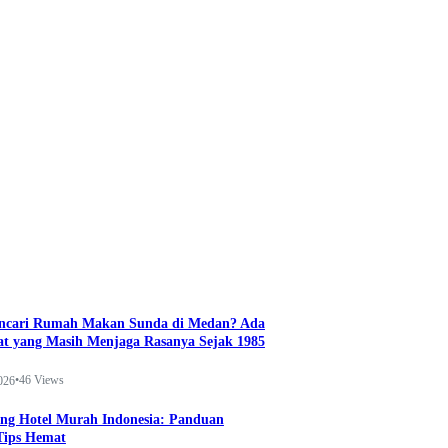
ncari Rumah Makan Sunda di Medan? Ada
t yang Masih Menjaga Rasanya Sejak 1985
•
46 Views
026
ng Hotel Murah Indonesia: Panduan
Tips Hemat