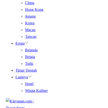
China
Hong Kong
Jepang
Korea
Macau
Taiwan
Eropa
Belanda
Belgia
Turki
Timur Tengah
Lainnya
Hotel
Wisata Kuliner