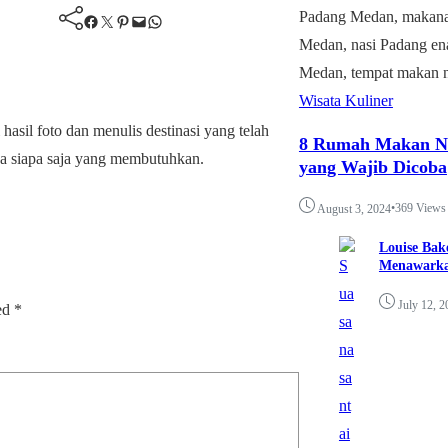
Facebook
Twitter
Pinterest
Mail
WhatsApp
Wisata Kuliner
 hasil foto dan menulis destinasi yang telah
8 Rumah Makan Na
ada siapa saja yang membutuhkan.
yang Wajib Dicoba
•
369 Views
August 3, 2024
Louise Bak
Menawarka
July 12, 2
ked
*