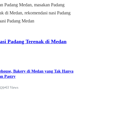
si Padang Terenak di Medan
ehouse, Bakery di Medan yang Tak Hanya
n Pastry
•
63 Views
026