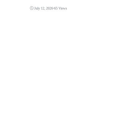
July 12, 2026
•
65 Views