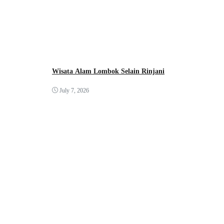
Wisata Alam Lombok Selain Rinjani
July 7, 2026