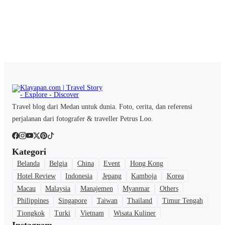
Travel blog dari Medan untuk dunia. Foto, cerita, dan referensi
perjalanan dari fotografer & traveller Petrus Loo.
Kategori
Belanda
Belgia
China
Event
Hong Kong
Hotel Review
Indonesia
Jepang
Kamboja
Korea
Macau
Malaysia
Manajemen
Myanmar
Others
Philippines
Singapore
Taiwan
Thailand
Timur Tengah
Tiongkok
Turki
Vietnam
Wisata Kuliner