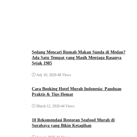
Sedang Mencari Rumah Makan Sunda di Medan?
Ada Satu Tempat yang Masih Menjaga Rasanya
Sejak 1985
July 10, 2026
•
48 Views
Cara Booking Hotel Murah Indonesia: Panduan
Praktis & Tips Hemat
March 12, 2026
•
44 Views
10 Rekomendasi Restoran Seafood Murah di
Surabaya yang Bikin Ketagihan