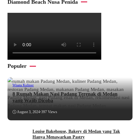
Diamond Beach Nusa Penida
Populer
Wisata Kuliner
8 Rumah Makan Nasi Padang Terenak di Medan
yang Wajib Dicoba
August 3, 2024
•
397 Views
Louise Bakehouse, Bakery di Medan yang Tak
Hanya Menawarkan Pastry