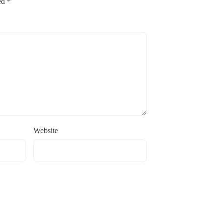
ked
*
Website