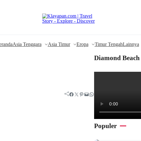
eranda
Asia Tenggara
Asia Timur
Eropa
Timur Tengah
Lainnya
Diamond Beach 
Facebook
Twitter
Pinterest
Mail
WhatsApp
Populer