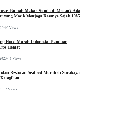
ncari Rumah Makan Sunda di Medan? Ada
t yang Masih Menjaga Rasanya Sejak 1985
026
•
46 Views
ng Hotel Murah Indonesia: Panduan
Tips Hemat
 2026
•
41 Views
dasi Restoran Seafood Murah di Surabaya
 Ketagihan
25
•
37 Views