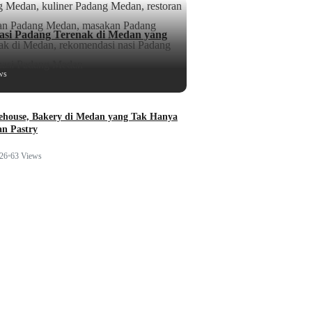
si Padang Terenak di Medan yang
ws
ehouse, Bakery di Medan yang Tak Hanya
n Pastry
026
•
63 Views