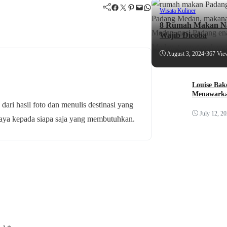
Facebook
Twitter
Pinterest
Mail
WhatsApp
Wisata Kuliner
8 Rumah Makan Na
Wajib Dicoba
August 3, 2024
•
367 Vie
Louise Bak
Menawarka
 dari hasil foto dan menulis destinasi yang
July 12, 2
budaya kepada siapa saja yang membutuhkan.