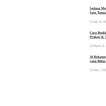
Sedang Me
Satu Tempa
July 10, 2
Cara Booki
Praktis & 
March 12,
10 Rekomen
yang Bikin
June 1, 20