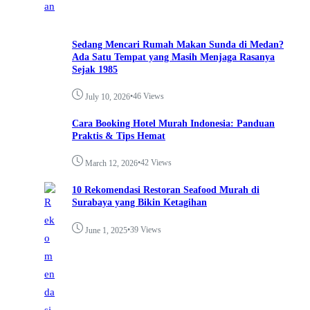
Sedang Mencari Rumah Makan Sunda di Medan?
Ada Satu Tempat yang Masih Menjaga Rasanya
Sejak 1985
•
46 Views
July 10, 2026
Cara Booking Hotel Murah Indonesia: Panduan
Praktis & Tips Hemat
•
42 Views
March 12, 2026
10 Rekomendasi Restoran Seafood Murah di
Surabaya yang Bikin Ketagihan
•
39 Views
June 1, 2025