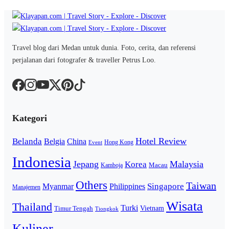
Travel blog dari Medan untuk dunia. Foto, cerita, dan referensi
perjalanan dari fotografer & traveller Petrus Loo.
Kategori
Hotel Review
Belanda
Belgia
China
Hong Kong
Event
Indonesia
Jepang
Malaysia
Korea
Macau
Kamboja
Others
Taiwan
Singapore
Myanmar
Philippines
Manajemen
Wisata
Thailand
Turki
Vietnam
Timur Tengah
Tiongkok
Kuliner