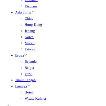
Vietnam
Asia Timur
China
Hong Kong
Jepang
Korea
Macau
Taiwan
Eropa
Belanda
Belgia
Turki
Timur Tengah
Lainnya
Hotel
Wisata Kuliner