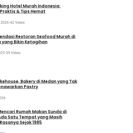
king Hotel Murah Indonesia:
Praktis & Tips Hemat
 2026
•
42 Views
endasi Restoran Seafood Murah di
 yang Bikin Ketagihan
025
•
39 Views
akehouse, Bakery di Medan yang Tak
nawarkan Pastry
2026
encari Rumah Makan Sunda di
da Satu Tempat yang Masih
Rasanya Sejak 1985