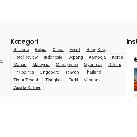
Kategori
In
Belanda
Belgia
China
Event
Hong Kong
Hotel Review
Indonesia
Jepang
Kamboja
Korea
o.
Macau
Malaysia
Manajemen
Myanmar
Others
Philippines
Singapore
Taiwan
Thailand
Timur Tengah
Tiongkok
Turki
Vietnam
Wisata Kuliner