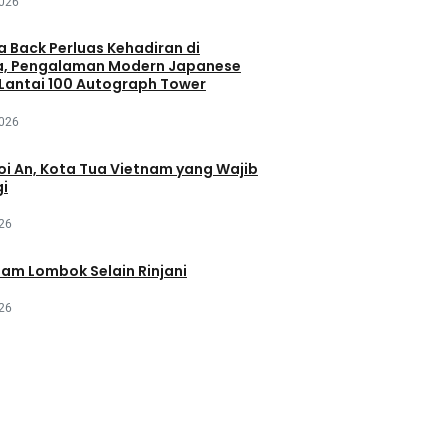
2026
a Back Perluas Kehadiran di
a, Pengalaman Modern Japanese
 Lantai 100 Autograph Tower
2026
oi An, Kota Tua Vietnam yang Wajib
gi
026
lam Lombok Selain Rinjani
026