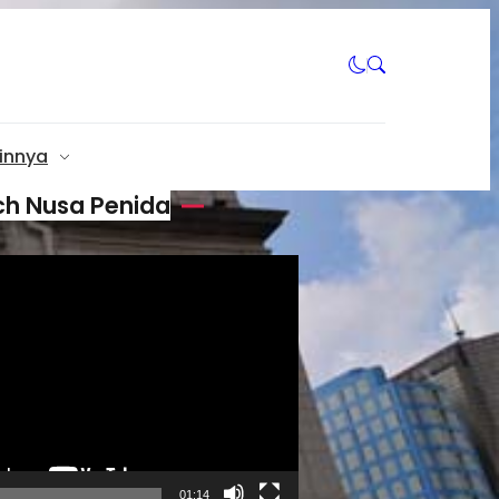
innya
h Nusa Penida
01:14