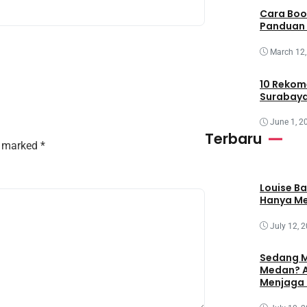
Cara Boo
Panduan 
March 12,
10 Rekom
Surabaya
June 1, 2
Terbaru
re marked
*
Louise B
Hanya Me
July 12, 
Sedang M
Medan? A
Menjaga 