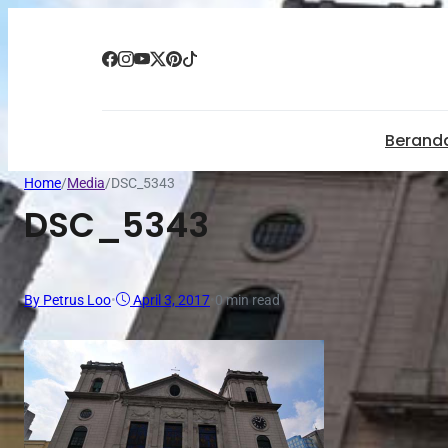
Berand
Home
/
Media
/
DSC_5343
DSC_5343
By Petrus Loo
•
April 3, 2017
•
0 min read