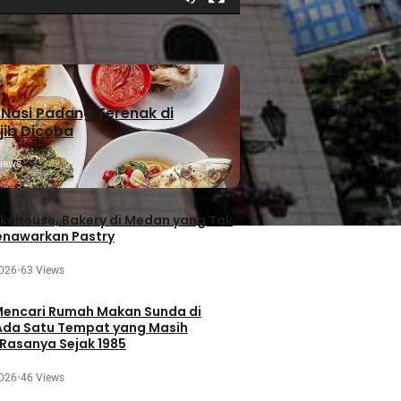
Nasi Padang Terenak di
ib Dicoba
iews
akehouse, Bakery di Medan yang Tak
nawarkan Pastry
2026
•
63 Views
encari Rumah Makan Sunda di
da Satu Tempat yang Masih
Rasanya Sejak 1985
2026
•
46 Views