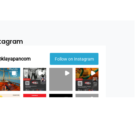
stagram
@
klayapancom
Follow on Instagram
Thumbnail
not
available