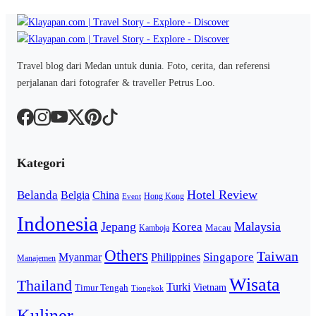
Travel blog dari Medan untuk dunia. Foto, cerita, dan referensi
perjalanan dari fotografer & traveller Petrus Loo.
Kategori
Hotel Review
Belanda
Belgia
China
Hong Kong
Event
Indonesia
Jepang
Malaysia
Korea
Macau
Kamboja
Others
Taiwan
Singapore
Myanmar
Philippines
Manajemen
Wisata
Thailand
Turki
Vietnam
Timur Tengah
Tiongkok
Kuliner