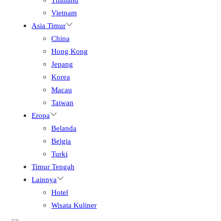
Vietnam
Asia Timur
China
Hong Kong
Jepang
Korea
Macau
Taiwan
Eropa
Belanda
Belgia
Turki
Timur Tengah
Lainnya
Hotel
Wisata Kuliner