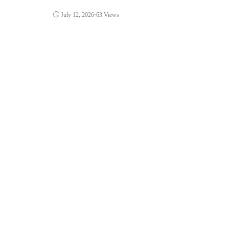
July 12, 2026
•
63 Views