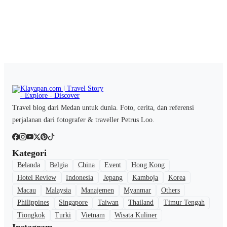
Travel blog dari Medan untuk dunia. Foto, cerita, dan referensi
perjalanan dari fotografer & traveller Petrus Loo.
Kategori
Belanda
Belgia
China
Event
Hong Kong
Hotel Review
Indonesia
Jepang
Kamboja
Korea
Macau
Malaysia
Manajemen
Myanmar
Others
Philippines
Singapore
Taiwan
Thailand
Timur Tengah
Tiongkok
Turki
Vietnam
Wisata Kuliner