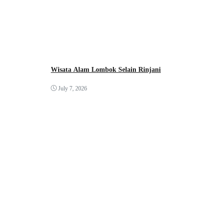
Wisata Alam Lombok Selain Rinjani
July 7, 2026