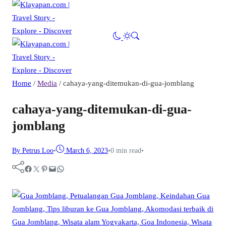
Home
/
Media
/
cahaya-yang-ditemukan-di-gua-jomblang
cahaya-yang-ditemukan-di-gua-
jomblang
By Petrus Loo
•
March 6, 2023
•
0 min read
•
Facebook
Twitter
Pinterest
Mail
WhatsApp