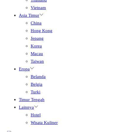
Vietnam
Asia Timur
China
Hong Kong
Jepang
Korea
Macau
Taiwan
Eropa
Belanda
Belgia
Turki
Timur Tengah
Lainnya
Hotel
Wisata Kuliner