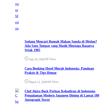
Sedang Mencari Rumah Makan Sunda di Medan?
Ada Satu Tempat yang Masih Menjaga Rasanya
Sejak 1985
•
50 Views
July 10, 2026
Cara Booking Hotel Murah Indonesia: Panduan
Praktis & Tips Hemat
•
44 Views
March 12, 2026
Chef Akira Back Perluas Kehadiran di Indonesia,
Pengalaman Modern Japanese Dining di Lantai 100
Autograph Tower