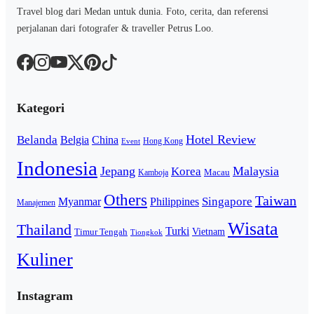
Travel blog dari Medan untuk dunia. Foto, cerita, dan referensi
perjalanan dari fotografer & traveller Petrus Loo.
Kategori
Hotel Review
Belanda
Belgia
China
Hong Kong
Event
Indonesia
Jepang
Malaysia
Korea
Macau
Kamboja
Others
Taiwan
Singapore
Myanmar
Philippines
Manajemen
Wisata
Thailand
Turki
Vietnam
Timur Tengah
Tiongkok
Kuliner
Instagram