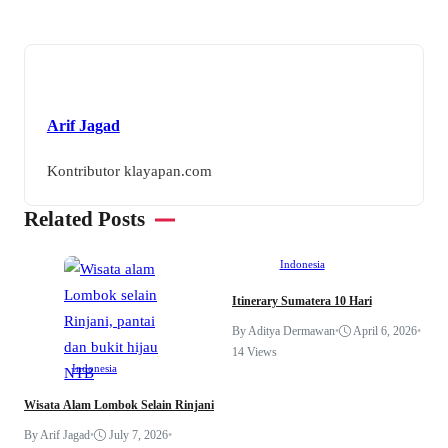
Arif Jagad
Kontributor klayapan.com
Related Posts
Indonesia
Itinerary Sumatera 10 Hari
By Aditya Dermawan
•
April 6, 2026
•
W
14 Views
P
Indonesia
B
Wisata Alam Lombok Selain Rinjani
By Arif Jagad
•
July 7, 2026
•