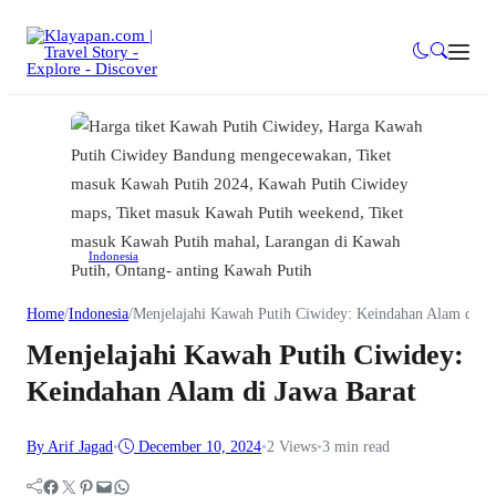
Indonesia
Home
/
Indonesia
/
Menjelajahi Kawah Putih Ciwidey: Keindahan Alam di Ja
Menjelajahi Kawah Putih Ciwidey:
Keindahan Alam di Jawa Barat
By Arif Jagad
•
December 10, 2024
•
2
Views
•
3 min read
Facebook
Twitter
Pinterest
Mail
WhatsApp