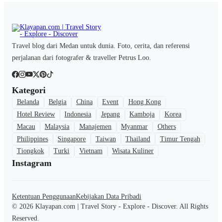
Travel blog dari Medan untuk dunia. Foto, cerita, dan referensi
perjalanan dari fotografer & traveller Petrus Loo.
Kategori
Belanda
Belgia
China
Event
Hong Kong
Hotel Review
Indonesia
Jepang
Kamboja
Korea
Macau
Malaysia
Manajemen
Myanmar
Others
Philippines
Singapore
Taiwan
Thailand
Timur Tengah
Tiongkok
Turki
Vietnam
Wisata Kuliner
Instagram
Ketentuan Penggunaan
Kebijakan Data Pribadi
© 2026 Klayapan.com | Travel Story - Explore - Discover. All Rights
Reserved.