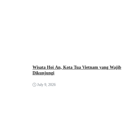
Wisata Hoi An, Kota Tua Vietnam yang Wajib
Dikunjungi
July 9, 2026