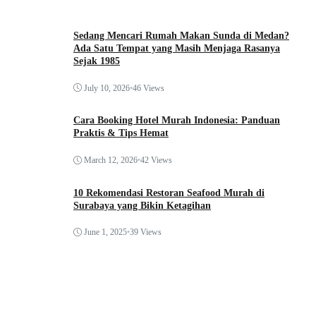
Sedang Mencari Rumah Makan Sunda di Medan?
Ada Satu Tempat yang Masih Menjaga Rasanya
Sejak 1985
July 10, 2026
•
46 Views
Cara Booking Hotel Murah Indonesia: Panduan
Praktis & Tips Hemat
March 12, 2026
•
42 Views
10 Rekomendasi Restoran Seafood Murah di
Surabaya yang Bikin Ketagihan
June 1, 2025
•
39 Views