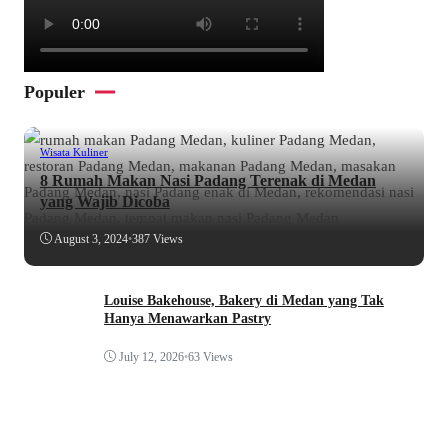
Populer
Wisata Kuliner
8 Rumah Makan Nasi Padang Terenak di Medan
yang Wajib Dicoba
August 3, 2024
•
387 Views
Louise Bakehouse, Bakery di Medan yang Tak
Hanya Menawarkan Pastry
July 12, 2026
•
63 Views