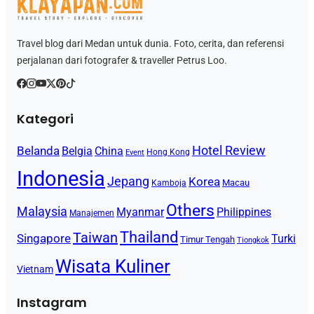
Travel blog dari Medan untuk dunia. Foto, cerita, dan referensi
perjalanan dari fotografer & traveller Petrus Loo.
Kategori
Hotel Review
Belanda
Belgia
China
Hong Kong
Event
Indonesia
Jepang
Korea
Macau
Kamboja
Others
Malaysia
Myanmar
Philippines
Manajemen
Thailand
Taiwan
Singapore
Turki
Timur Tengah
Tiongkok
Wisata Kuliner
Vietnam
Instagram