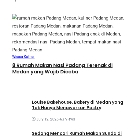
e
r
Wisata Kuliner
8 Rumah Makan Nasi Padang Terenak di
Medan yang Wajib Dicoba
August 3, 2024
•
370 Views
Louise Bakehouse, Bakery di Medan yang
Tak Hanya Menawarkan Pastry
July 12, 2026
•
63 Views
Sedang Mencari Rumah Makan Sunda di