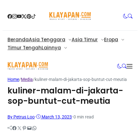
Beranda
Asia Tenggara
Asia Timur
Eropa
Timur Tengah
Lainnya
Home
/
Media
/
kuliner-malam-di-jakarta-sop-buntut-cut-meutia
kuliner-malam-di-jakarta-
sop-buntut-cut-meutia
By Petrus Loo
•
March 13, 2023
•
0 min read
Facebook
Twitter
Pinterest
Mail
WhatsApp