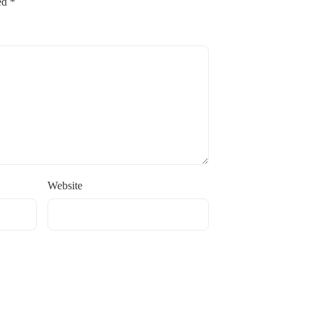
ked
*
Website