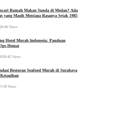
ncari Rumah Makan Sunda di Medan? Ada
t yang Masih Menjaga Rasanya Sejak 1985
026
•
46 Views
ng Hotel Murah Indonesia: Panduan
Tips Hemat
 2026
•
42 Views
dasi Restoran Seafood Murah di Surabaya
 Ketagihan
25
•
39 Views