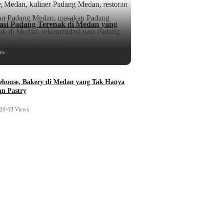
si Padang Terenak di Medan yang
ws
ehouse, Bakery di Medan yang Tak Hanya
n Pastry
026
•
63 Views