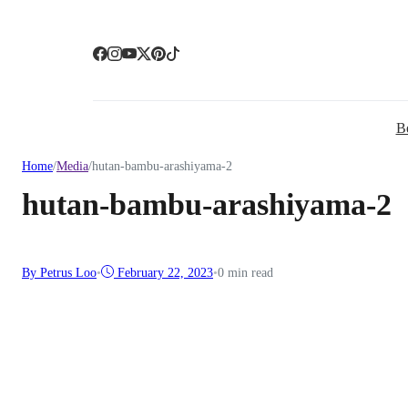
B
Home
/
Media
/
hutan-bambu-arashiyama-2
hutan-bambu-arashiyama-2
By Petrus Loo
•
February 22, 2023
•
0 min read