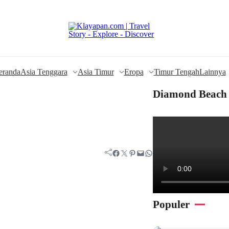
eranda
Asia Tenggara
Asia Timur
Eropa
Timur Tengah
Lainnya
Diamond Beach 
Facebook
Twitter
Pinterest
Mail
WhatsApp
Populer