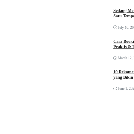
Sedang Me
Satu Tempa
July 10, 2
Cara Booki
Praktis & 
March 12,
10 Rekomen
yang Bikin
June 1, 20