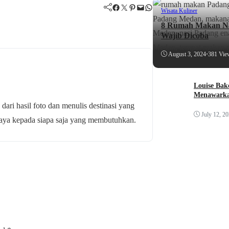
Facebook
Twitter
Pinterest
Mail
WhatsApp
Wisata Kuliner
8 Rumah Makan Na
Wajib Dicoba
August 3, 2024
•
381 Vie
Louise Bak
Menawarka
 dari hasil foto dan menulis destinasi yang
July 12, 2
budaya kepada siapa saja yang membutuhkan.