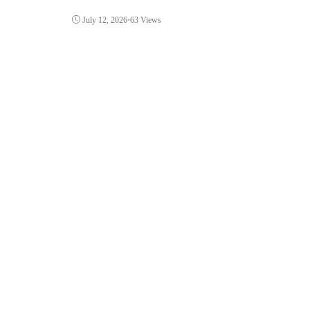
July 12, 2026
•
63 Views