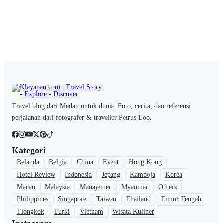
Travel blog dari Medan untuk dunia. Foto, cerita, dan referensi
perjalanan dari fotografer & traveller Petrus Loo.
Kategori
Belanda
Belgia
China
Event
Hong Kong
Hotel Review
Indonesia
Jepang
Kamboja
Korea
Macau
Malaysia
Manajemen
Myanmar
Others
Philippines
Singapore
Taiwan
Thailand
Timur Tengah
Tiongkok
Turki
Vietnam
Wisata Kuliner