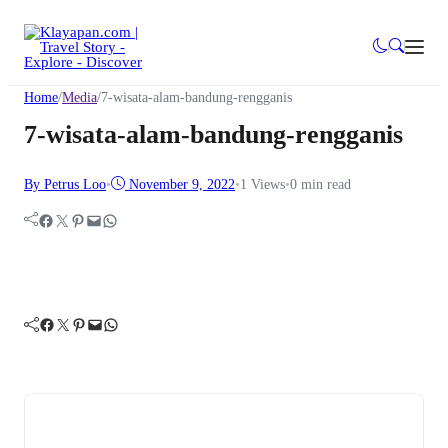
Home
/
Media
/
7-wisata-alam-bandung-rengganis
7-wisata-alam-bandung-rengganis
By Petrus Loo
•
November 9, 2022
•
1
Views
•
0 min read
Facebook
Twitter
Pinterest
Mail
WhatsApp
Facebook
Twitter
Pinterest
Mail
WhatsApp