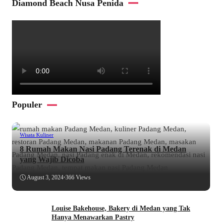
Diamond Beach Nusa Penida
Populer
Wisata Kuliner
8 Rumah Makan Nasi Padang Terenak di Medan
yang Wajib Dicoba
August 3, 2024
•
366 Views
Louise Bakehouse, Bakery di Medan yang Tak
Hanya Menawarkan Pastry