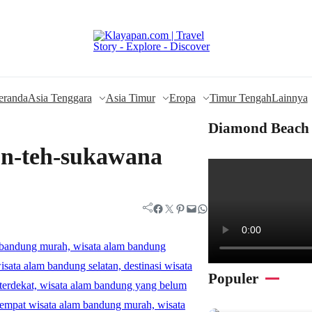
eranda
Asia Tenggara
Asia Timur
Eropa
Timur Tengah
Lainnya
Diamond Beach 
un-teh-sukawana
Facebook
Twitter
Pinterest
Mail
WhatsApp
Populer