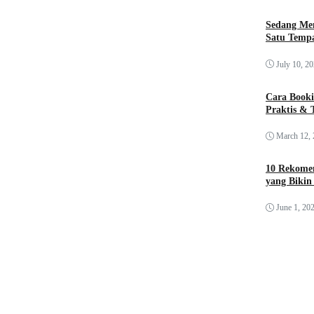
Sedang Me
Satu Tempa
July 10, 2
Cara Booki
Praktis & 
March 12,
10 Rekomen
yang Bikin
June 1, 20