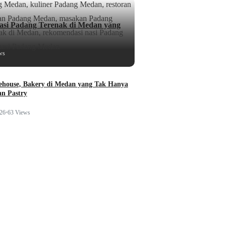
si Padang Terenak di Medan yang
ws
ehouse, Bakery di Medan yang Tak Hanya
n Pastry
026
•
63 Views