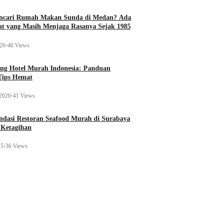
ncari Rumah Makan Sunda di Medan? Ada
t yang Masih Menjaga Rasanya Sejak 1985
026
•
46 Views
ng Hotel Murah Indonesia: Panduan
Tips Hemat
 2026
•
41 Views
dasi Restoran Seafood Murah di Surabaya
 Ketagihan
25
•
36 Views