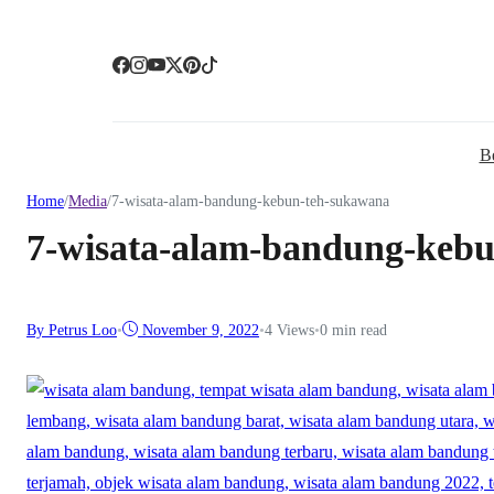
B
Home
/
Media
/
7-wisata-alam-bandung-kebun-teh-sukawana
7-wisata-alam-bandung-keb
By Petrus Loo
•
November 9, 2022
•
4
Views
•
0 min read