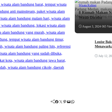
Wisata Kuliner
8 Rumah Makan Na
Wajib Dicoba
August 3, 2024
•
365 Vie
Louise Bak
Menawarka
July 12, 2
Facebook
Twitter
Pinterest
Mail
WhatsApp