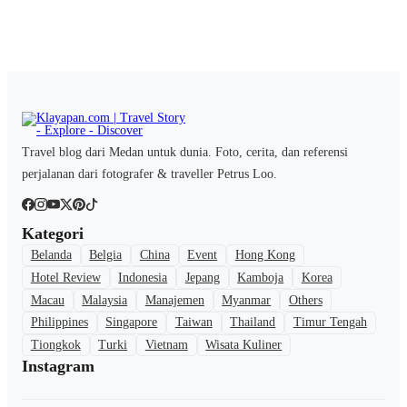
Travel blog dari Medan untuk dunia. Foto, cerita, dan referensi
perjalanan dari fotografer & traveller Petrus Loo.
Kategori
Belanda
Belgia
China
Event
Hong Kong
Hotel Review
Indonesia
Jepang
Kamboja
Korea
Macau
Malaysia
Manajemen
Myanmar
Others
Philippines
Singapore
Taiwan
Thailand
Timur Tengah
Tiongkok
Turki
Vietnam
Wisata Kuliner
Instagram