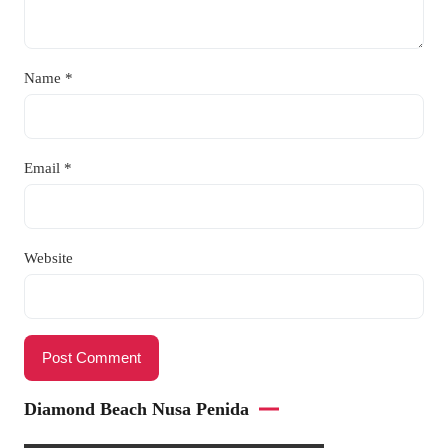
Name
*
Email
*
Website
Diamond Beach Nusa Penida