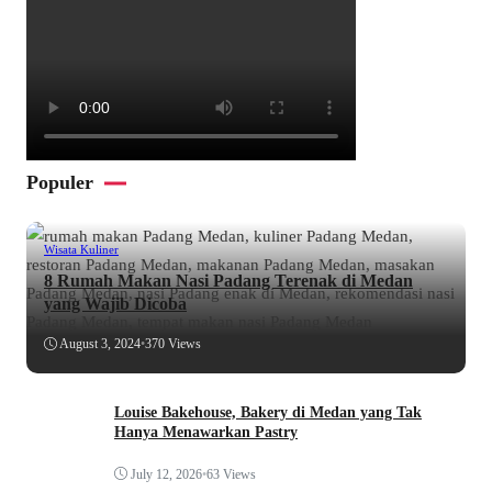
Populer
Wisata Kuliner
8 Rumah Makan Nasi Padang Terenak di Medan
yang Wajib Dicoba
August 3, 2024
•
370 Views
Louise Bakehouse, Bakery di Medan yang Tak
Hanya Menawarkan Pastry
July 12, 2026
•
63 Views