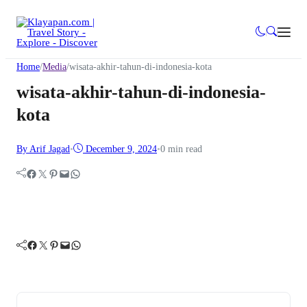
Home
/
Media
/
wisata-akhir-tahun-di-indonesia-kota
wisata-akhir-tahun-di-indonesia-
kota
By Arif Jagad
•
December 9, 2024
•
0 min read
Facebook
Twitter
Pinterest
Mail
WhatsApp
Facebook
Twitter
Pinterest
Mail
WhatsApp