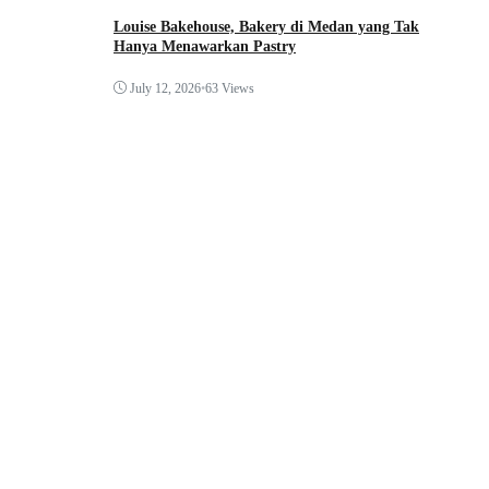
Louise Bakehouse, Bakery di Medan yang Tak
Hanya Menawarkan Pastry
July 12, 2026
•
63 Views