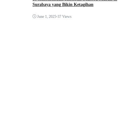
Surabaya yang Bikin Ketagihan
June 1, 2025
•
37 Views