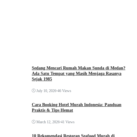
Sedang Mencari Rumah Makan Sunda di Medan?
Ada Satu Tempat yang Masih Menjaga Rasanya
Sejak 1985
July 10, 2026
•
46 Views
Cara Booking Hotel Murah Indonesia: Panduan
Praktis & Tips Hemat
March 12, 2026
•
41 Views
10 Rekomendasi Restoran Seafood Murah di