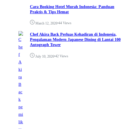
Cara Booking Hotel Murah Indonesia: Panduan
Praktis & Tips Hemat
•
44 Views
March 12, 2026
Chef Akira Back Perluas Kehadiran di Indonesia,
Pengalaman Modern Japanese Dining di Lantai 100
Autograph Tower
•
42 Views
July 10, 2026