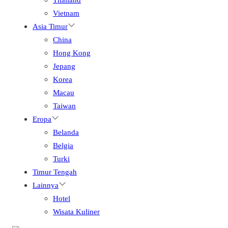
Vietnam
Asia Timur
China
Hong Kong
Jepang
Korea
Macau
Taiwan
Eropa
Belanda
Belgia
Turki
Timur Tengah
Lainnya
Hotel
Wisata Kuliner