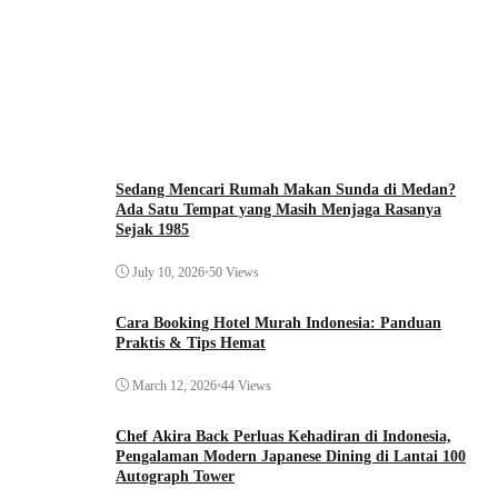
Sedang Mencari Rumah Makan Sunda di Medan?
Ada Satu Tempat yang Masih Menjaga Rasanya
Sejak 1985
July 10, 2026
•
50 Views
Cara Booking Hotel Murah Indonesia: Panduan
Praktis & Tips Hemat
March 12, 2026
•
44 Views
Chef Akira Back Perluas Kehadiran di Indonesia,
Pengalaman Modern Japanese Dining di Lantai 100
Autograph Tower