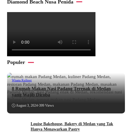
Diamond Beach Nusa Penida
Populer
Wisata Kuliner
8 Rumah Makan Nasi Padang Terenak di Medan
yang Wajib Dicoba
August 3, 2024
•
399 Views
Louise Bakehouse, Bakery di Medan yang Tak
Hanya Menawarkan Pastry