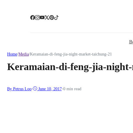
B
Home
/
Media
/
Keramaian-di-feng-jia-night-market-taichung-21
Keramaian-di-feng-jia-night
By Petrus Loo
•
June 10, 2017
•
0 min read