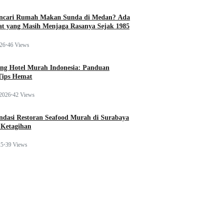
ncari Rumah Makan Sunda di Medan? Ada
t yang Masih Menjaga Rasanya Sejak 1985
026
•
46 Views
ng Hotel Murah Indonesia: Panduan
Tips Hemat
 2026
•
42 Views
dasi Restoran Seafood Murah di Surabaya
 Ketagihan
25
•
39 Views