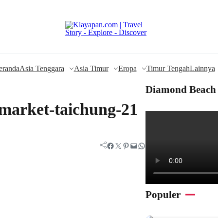
eranda
Asia Tenggara
Asia Timur
Eropa
Timur Tengah
Lainnya
Diamond Beach 
-market-taichung-21
Facebook
Twitter
Pinterest
Mail
WhatsApp
Populer