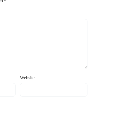
ked
*
Website