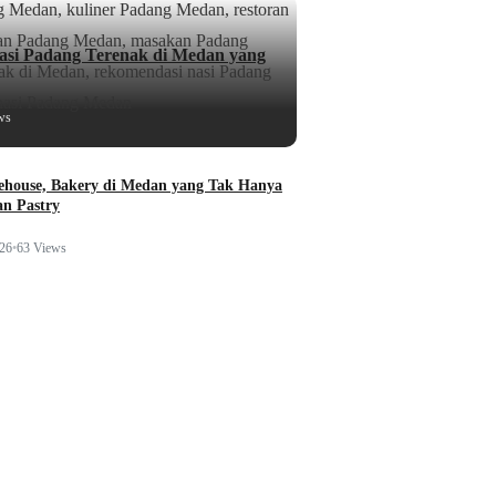
si Padang Terenak di Medan yang
ws
ehouse, Bakery di Medan yang Tak Hanya
n Pastry
026
•
63 Views