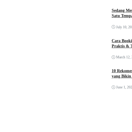
Sedang Me
Satu Tempa
July 10, 2
Cara Booki
Praktis & 
March 12,
10 Rekomen
yang Bikin
June 1, 20