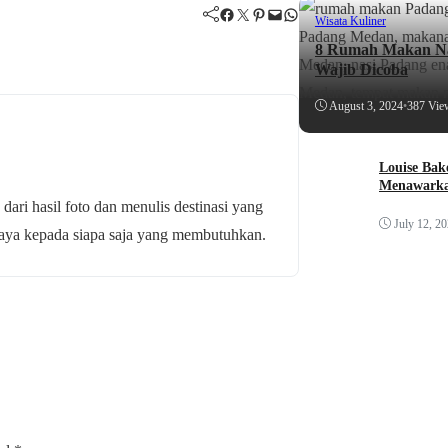
Facebook
Twitter
Pinterest
Mail
WhatsApp
Wisata Kuliner
8 Rumah Makan Na
Wajib Dicoba
August 3, 2024
•
387 Vie
Louise Bak
Menawarka
 dari hasil foto dan menulis destinasi yang
July 12, 2
budaya kepada siapa saja yang membutuhkan.