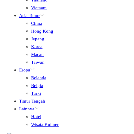
Vietnam
Asia Timur
China
Hong Kong
Jepang
Korea
Macau
Taiwan
Eropa
Belanda
Belgia
Turki
Timur Tengah
Lainnya
Hotel
Wisata Kuliner