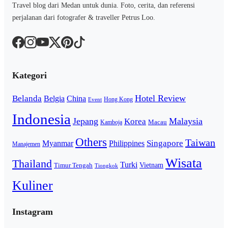
Travel blog dari Medan untuk dunia. Foto, cerita, dan referensi
perjalanan dari fotografer & traveller Petrus Loo.
Kategori
Hotel Review
Belanda
Belgia
China
Hong Kong
Event
Indonesia
Jepang
Malaysia
Korea
Macau
Kamboja
Others
Taiwan
Singapore
Myanmar
Philippines
Manajemen
Wisata
Thailand
Turki
Vietnam
Timur Tengah
Tiongkok
Kuliner
Instagram