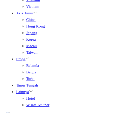
Vietnam
Asia Timur
China
Hong Kong
Jepang
Korea
Macau
Taiwan
Eropa
Belanda
Belgia
Turki
Timur Tengah
Lainnya
Hotel
Wisata Kuliner