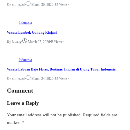
By arif jagad
•
•
13 Views
•
March 30, 2026
Indonesia
Wisata Lombok Gunung Rinjani
By Gilang
•
•
9 Views
•
March 27, 2026
Indonesia
Wisata Labuan Bajo Flores, Destinasi Impian di Ujung Timur Indonesia
By arif jagad
•
•
13 Views
•
March 24, 2026
Comment
Leave a Reply
Your email address will not be published.
Required fields are
marked
*