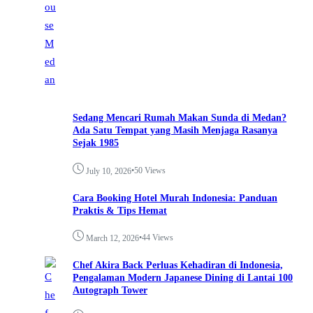
Sedang Mencari Rumah Makan Sunda di Medan?
Ada Satu Tempat yang Masih Menjaga Rasanya
Sejak 1985
•
50 Views
July 10, 2026
Cara Booking Hotel Murah Indonesia: Panduan
Praktis & Tips Hemat
•
44 Views
March 12, 2026
Chef Akira Back Perluas Kehadiran di Indonesia,
Pengalaman Modern Japanese Dining di Lantai 100
Autograph Tower