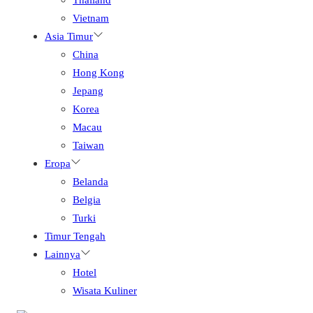
Vietnam
Asia Timur
China
Hong Kong
Jepang
Korea
Macau
Taiwan
Eropa
Belanda
Belgia
Turki
Timur Tengah
Lainnya
Hotel
Wisata Kuliner