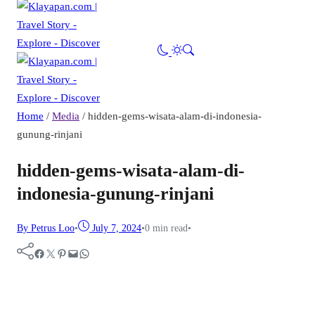
Home
/
Media
/
hidden-gems-wisata-alam-di-indonesia-
gunung-rinjani
hidden-gems-wisata-alam-di-
indonesia-gunung-rinjani
By Petrus Loo
•
July 7, 2024
•
0 min read
•
Facebook
Twitter
Pinterest
Mail
WhatsApp