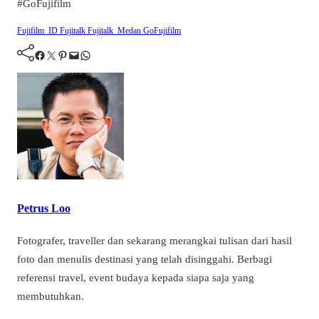
#GoFujifilm
Fujifilm_ID
Fujitalk
Fujitalk_Medan
GoFujifilm
Facebook
Twitter
Pinterest
Mail
WhatsApp
Petrus Loo
Fotografer, traveller dan sekarang merangkai tulisan dari hasil
foto dan menulis destinasi yang telah disinggahi. Berbagi
referensi travel, event budaya kepada siapa saja yang
membutuhkan.