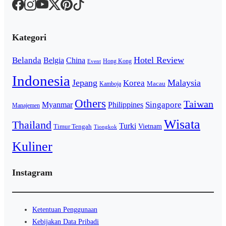
Kategori
Hotel Review
Belanda
Belgia
China
Hong Kong
Event
Indonesia
Jepang
Malaysia
Korea
Macau
Kamboja
Others
Taiwan
Singapore
Myanmar
Philippines
Manajemen
Wisata
Thailand
Turki
Vietnam
Timur Tengah
Tiongkok
Kuliner
Instagram
Ketentuan Penggunaan
Kebijakan Data Pribadi