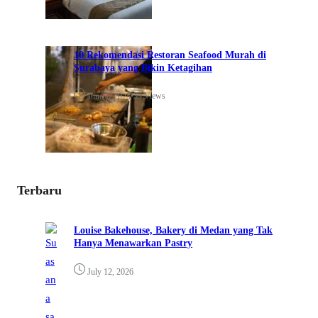
10 Rekomendasi Restoran Seafood Murah di
Surabaya yang Bikin Ketagihan
•
39 Views
June 1, 2025
Terbaru
Louise Bakehouse, Bakery di Medan yang Tak
Hanya Menawarkan Pastry
July 12, 2026