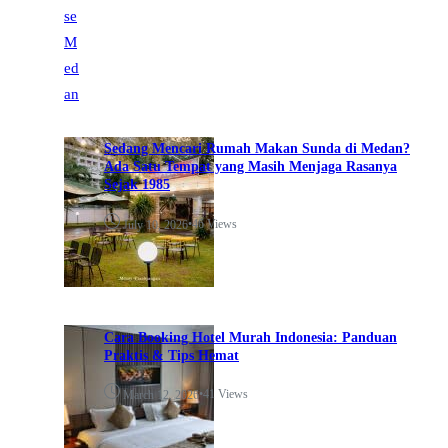
Sedang Mencari Rumah Makan Sunda di Medan?
Ada Satu Tempat yang Masih Menjaga Rasanya
Sejak 1985
•
46 Views
July 10, 2026
Cara Booking Hotel Murah Indonesia: Panduan
Praktis & Tips Hemat
•
41 Views
March 12, 2026