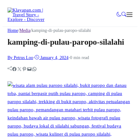
Home
/
Media
/
kamping-di-pulau-paropo-silalahi
kamping-di-pulau-paropo-silalahi
By Petrus Loo
•
January 4, 2024
•
0 min read
Facebook
Twitter
Pinterest
Mail
WhatsApp