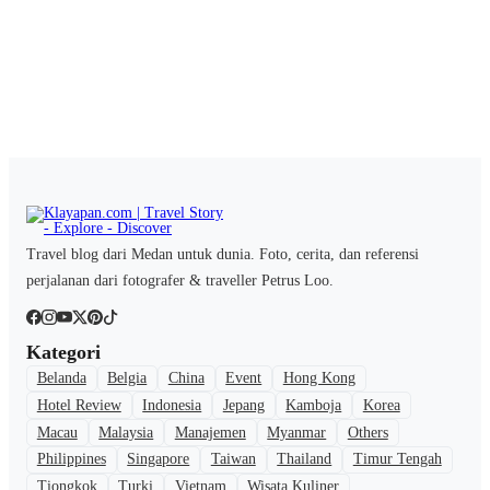
Travel blog dari Medan untuk dunia. Foto, cerita, dan referensi
perjalanan dari fotografer & traveller Petrus Loo.
Kategori
Belanda
Belgia
China
Event
Hong Kong
Hotel Review
Indonesia
Jepang
Kamboja
Korea
Macau
Malaysia
Manajemen
Myanmar
Others
Philippines
Singapore
Taiwan
Thailand
Timur Tengah
Tiongkok
Turki
Vietnam
Wisata Kuliner