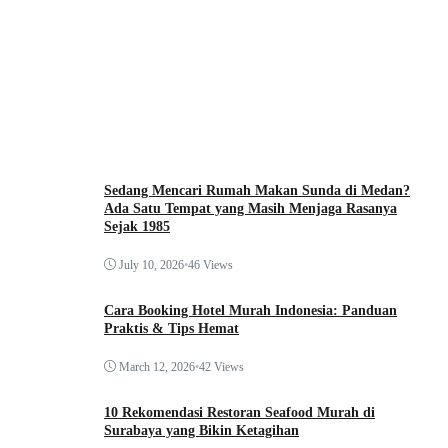
Sedang Mencari Rumah Makan Sunda di Medan?
Ada Satu Tempat yang Masih Menjaga Rasanya
Sejak 1985
July 10, 2026
•
46 Views
Cara Booking Hotel Murah Indonesia: Panduan
Praktis & Tips Hemat
March 12, 2026
•
42 Views
10 Rekomendasi Restoran Seafood Murah di
Surabaya yang Bikin Ketagihan