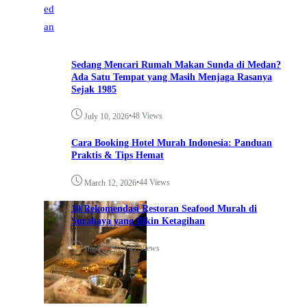
Sedang Mencari Rumah Makan Sunda di Medan?
Ada Satu Tempat yang Masih Menjaga Rasanya
Sejak 1985
•
48 Views
July 10, 2026
Cara Booking Hotel Murah Indonesia: Panduan
Praktis & Tips Hemat
•
44 Views
March 12, 2026
10 Rekomendasi Restoran Seafood Murah di
Surabaya yang Bikin Ketagihan
•
41 Views
June 1, 2025