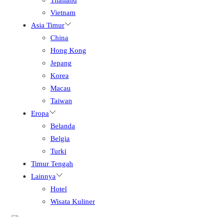
Vietnam
Asia Timur
China
Hong Kong
Jepang
Korea
Macau
Taiwan
Eropa
Belanda
Belgia
Turki
Timur Tengah
Lainnya
Hotel
Wisata Kuliner