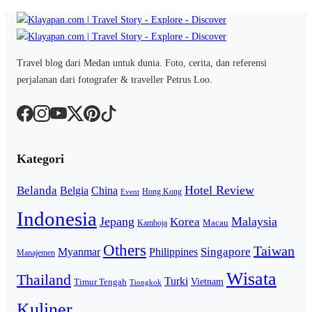
Travel blog dari Medan untuk dunia. Foto, cerita, dan referensi
perjalanan dari fotografer & traveller Petrus Loo.
Kategori
Hotel Review
Belanda
Belgia
China
Hong Kong
Event
Indonesia
Jepang
Malaysia
Korea
Macau
Kamboja
Others
Taiwan
Singapore
Myanmar
Philippines
Manajemen
Wisata
Thailand
Turki
Vietnam
Timur Tengah
Tiongkok
Kuliner