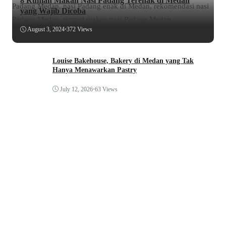
8 Rumah Makan Nasi Padang Terenak di Medan
yang Wajib Dicoba
August 3, 2024
•
372 Views
Louise Bakehouse, Bakery di Medan yang Tak
Hanya Menawarkan Pastry
July 12, 2026
•
63 Views