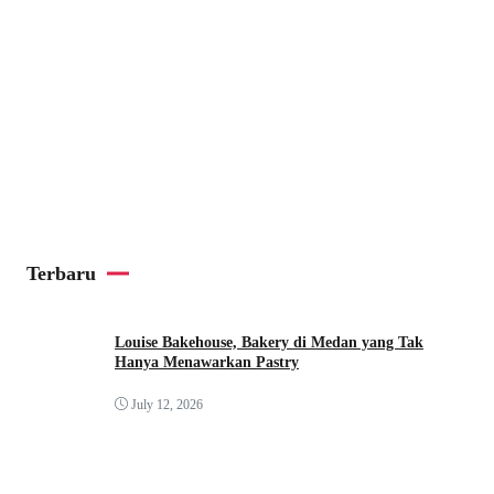
Terbaru
Louise Bakehouse, Bakery di Medan yang Tak
Hanya Menawarkan Pastry
July 12, 2026