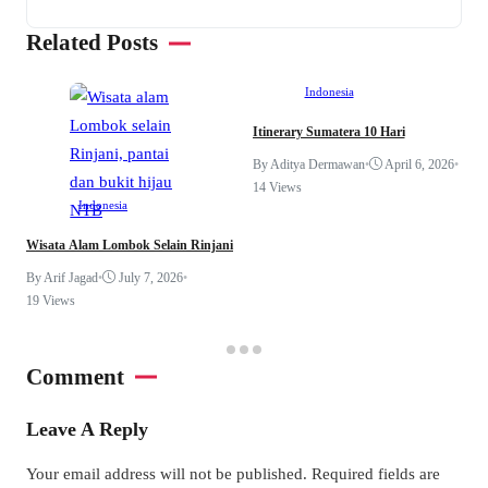
Related Posts
Indonesia
Itinerary Sumatera 10 Hari
By Aditya Dermawan
•
April 6, 2026
•
W
14 Views
P
Indonesia
B
Wisata Alam Lombok Selain Rinjani
By Arif Jagad
•
July 7, 2026
•
19 Views
Comment
Leave A Reply
Your email address will not be published.
Required fields are