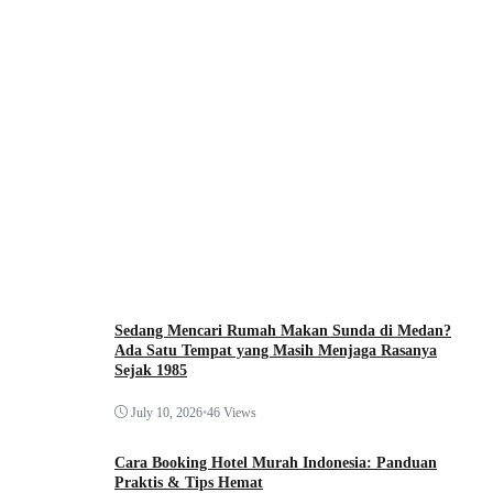
Sedang Mencari Rumah Makan Sunda di Medan?
Ada Satu Tempat yang Masih Menjaga Rasanya
Sejak 1985
July 10, 2026
•
46 Views
Cara Booking Hotel Murah Indonesia: Panduan
Praktis & Tips Hemat