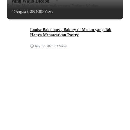
yang Wajib Dicoba
August 3, 2024
•
380 Views
Louise Bakehouse, Bakery di Medan yang Tak
Hanya Menawarkan Pastry
July 12, 2026
•
63 Views