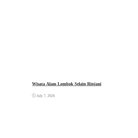
Wisata Alam Lombok Selain Rinjani
July 7, 2026