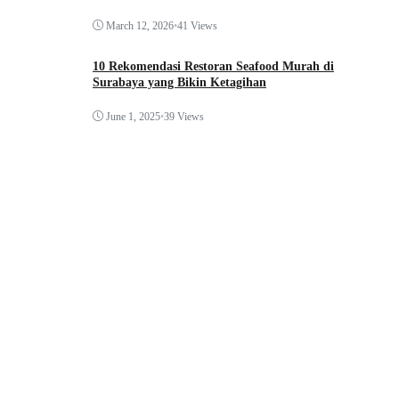
March 12, 2026
•
41 Views
10 Rekomendasi Restoran Seafood Murah di
Surabaya yang Bikin Ketagihan
June 1, 2025
•
39 Views