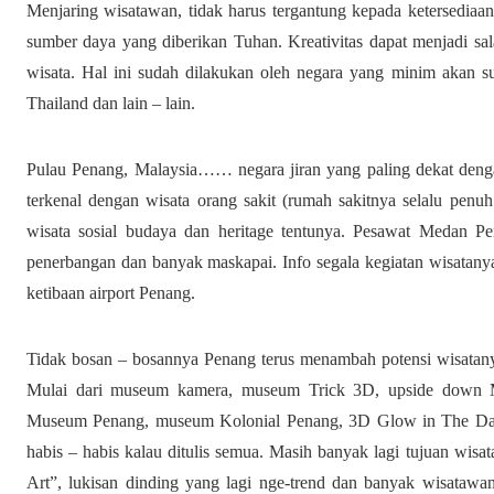
Menjaring wisatawan, tidak harus tergantung kepada ketersediaa
sumber daya yang diberikan Tuhan. Kreativitas dapat menjadi s
wisata. Hal ini sudah dilakukan oleh negara yang minim akan su
Thailand dan lain – lain.
Pulau Penang, Malaysia…… negara jiran yang paling dekat den
terkenal dengan wisata orang sakit (rumah sakitnya selalu penu
wisata sosial budaya dan heritage tentunya. Pesawat Medan P
penerbangan dan banyak maskapai. Info segala kegiatan wisatanya 
ketibaan airport Penang.
Tidak bosan – bosannya Penang terus menambah potensi wisatany
Mulai dari museum kamera, museum Trick 3D, upside down
Museum Penang, museum Kolonial Penang, 3D Glow in The D
habis – habis kalau ditulis semua. Masih banyak lagi tujuan wisa
Art”, lukisan dinding yang lagi nge-trend dan banyak wisatawan