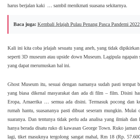
harus berjalan kaki … sambil menikmati suasana sekitarnya.
Baca juga:
Kembali Jelajah Pulau Penang Pasca Pandemi 2022
Kali ini kita coba jelajah sesuatu yang aneh, yang tidak dipikirk
seperti 3D museum atau upside down Museum. Lagipula ngapain s
yang dapat merumuskan hal ini.
Ghost Museum itu, sesuai dengan namanya sudah pasti tempat b
yang biasa dikenal masyarakat dan ada di film – film. Disini h
Eropa, Amaerika … semua ada disini. Termasuk pocong dan kun
rumah hantu, suasananya pasti dibuat seseram mungkin. Mulai da
suaranya. Dan tentunya tidak perlu ada analisa yang ilmiah dan
hanya berada disatu ruko di kawasan George Town. Ruko jaman du
lagi, tiket masuknya tergolong sangat mahal, Rm 18 (Rp. 57.60