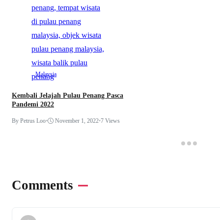
Malaysia
Kembali Jelajah Pulau Penang Pasca
Pandemi 2022
By Petrus Loo
•
November 1, 2022
•
7 Views
Comments