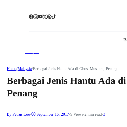
B
Malaysia
Home
/
Malaysia
/
Berbagai Jenis Hantu Ada di Ghost Museum, Penang
Berbagai Jenis Hantu Ada d
Penang
By Petrus Loo
•
September 16, 2017
•
9
Views
•
2 min read
•
3