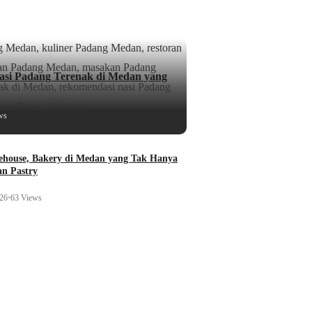
si Padang Terenak di Medan yang
ws
ehouse, Bakery di Medan yang Tak Hanya
n Pastry
026
•
63 Views