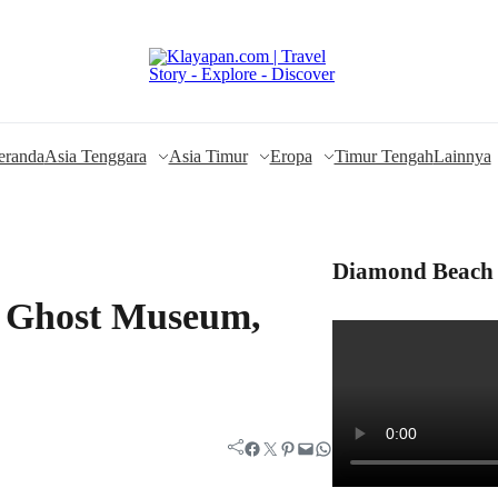
eranda
Asia Tenggara
Asia Timur
Eropa
Timur Tengah
Lainnya
Diamond Beach 
i Ghost Museum,
Facebook
Twitter
Pinterest
Mail
WhatsApp