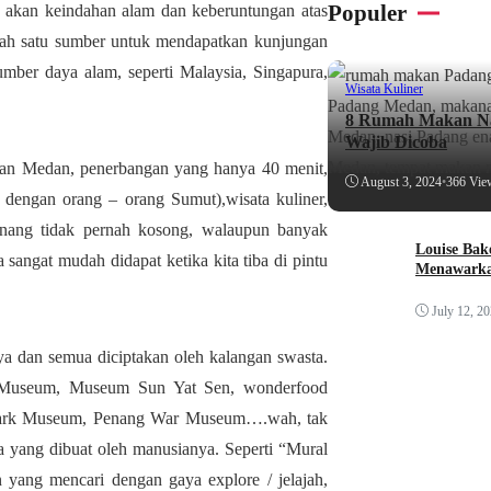
Populer
n akan keindahan alam dan keberuntungan atas
alah satu sumber untuk mendapatkan kunjungan
mber daya alam, seperti Malaysia, Singapura,
Wisata Kuliner
8 Rumah Makan Na
Wajib Dicoba
gan Medan, penerbangan yang hanya 40 menit,
August 3, 2024
•
366 Vie
h dengan orang – orang Sumut),wisata kuliner,
enang tidak pernah kosong, walaupun banyak
Louise Bak
sangat mudah didapat ketika kita tiba di pintu
Menawarka
July 12, 2
a dan semua diciptakan oleh kalangan swasta.
 Museum, Museum Sun Yat Sen, wonderfood
ark Museum, Penang War Museum….wah, tak
ta yang dibuat oleh manusianya. Seperti “Mural
 yang mencari dengan gaya explore / jelajah,