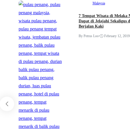
Malaysia
7 Tempat Wisata di Melaka 
Dapat di Jelajahi Sekaligus 
Berjalan Kaki
By Petrus Loo
•
February 12, 2019