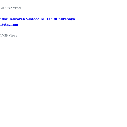
•
42 Views
 2026
dasi Restoran Seafood Murah di Surabaya
 Ketagihan
•
39 Views
025