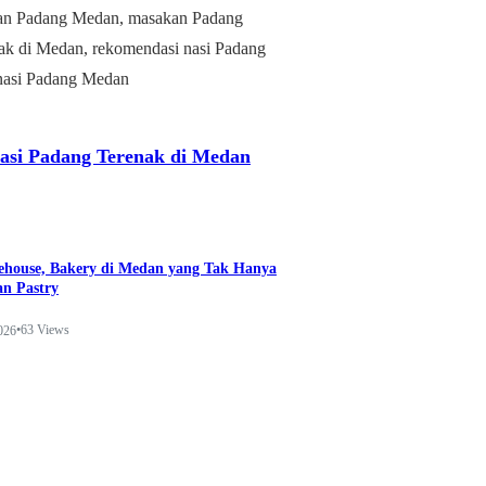
si Padang Terenak di Medan
ehouse, Bakery di Medan yang Tak Hanya
n Pastry
•
63 Views
026