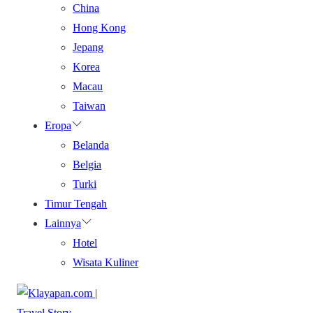
China
Hong Kong
Jepang
Korea
Macau
Taiwan
Eropa
Belanda
Belgia
Turki
Timur Tengah
Lainnya
Hotel
Wisata Kuliner