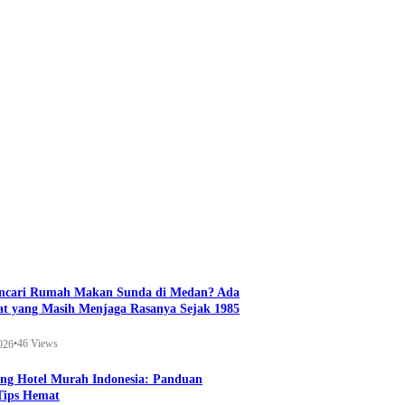
ncari Rumah Makan Sunda di Medan? Ada
t yang Masih Menjaga Rasanya Sejak 1985
•
46 Views
026
ng Hotel Murah Indonesia: Panduan
Tips Hemat