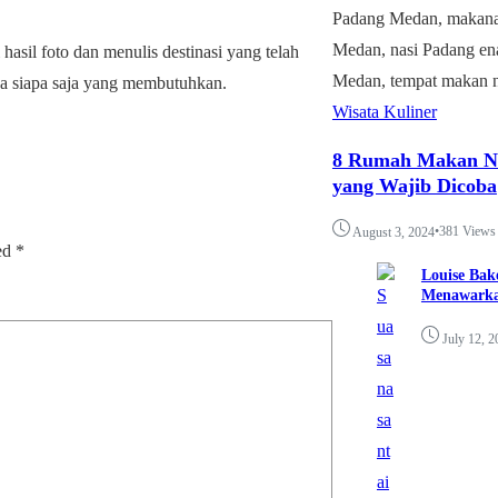
 hasil foto dan menulis destinasi yang telah
ada siapa saja yang membutuhkan.
Wisata Kuliner
8 Rumah Makan Na
yang Wajib Dicoba
•
381 Views
August 3, 2024
ked
*
Louise Bak
Menawarka
July 12, 2