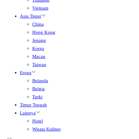
Vietnam
Asia Timur
China
Hong Kong
Jepang
Korea
Macau
Taiwan
Eropa
Belanda
Belgia
Turki
Timur Tengah
Lainnya
Hotel
Wisata Kuliner