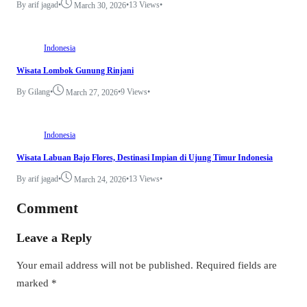
By arif jagad
•
•
13 Views
•
March 30, 2026
Indonesia
Wisata Lombok Gunung Rinjani
By Gilang
•
•
9 Views
•
March 27, 2026
Indonesia
Wisata Labuan Bajo Flores, Destinasi Impian di Ujung Timur Indonesia
By arif jagad
•
•
13 Views
•
March 24, 2026
Comment
Leave a Reply
Your email address will not be published.
Required fields are
marked
*