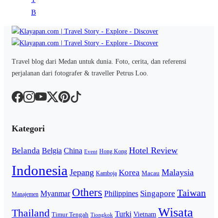
Travel blog dari Medan untuk dunia. Foto, cerita, dan referensi
perjalanan dari fotografer & traveller Petrus Loo.
Kategori
Hotel Review
Belanda
Belgia
China
Hong Kong
Event
Indonesia
Jepang
Malaysia
Korea
Macau
Kamboja
Others
Taiwan
Singapore
Myanmar
Philippines
Manajemen
Wisata
Thailand
Turki
Vietnam
Timur Tengah
Tiongkok