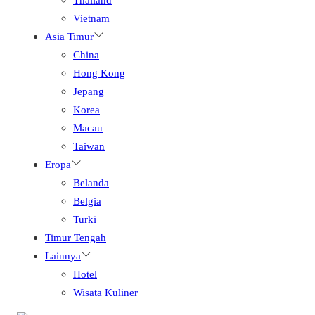
Vietnam
Asia Timur
China
Hong Kong
Jepang
Korea
Macau
Taiwan
Eropa
Belanda
Belgia
Turki
Timur Tengah
Lainnya
Hotel
Wisata Kuliner