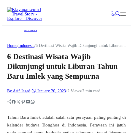
Indonesia
Home
/
Indonesia
/
6 Destinasi Wisata Wajib Dikunjungi untuk Liburan Tah
6 Destinasi Wisata Wajib
Dikunjungi untuk Liburan Tahun
Baru Imlek yang Sempurna
By Arif Jagad
•
January 20, 2023
•
2
Views
•
2 min read
Facebook
Twitter
Pinterest
Mail
WhatsApp
Tahun Baru Imlek adalah salah satu perayaan paling penting di
kalender budaya Tionghoa di Indonesia. Perayaan ini jatuh
pada tanggal yang berbeda setiap tahunnya, tetapi biasanya