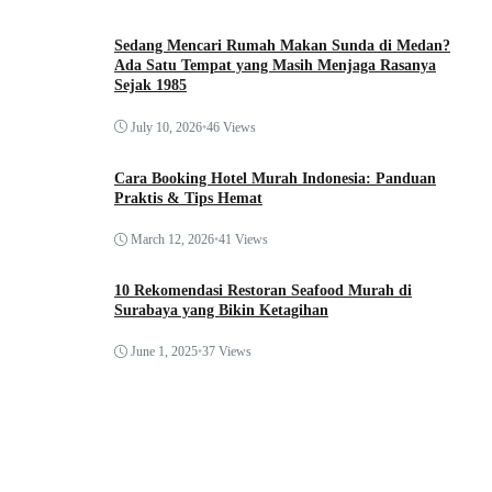
Sedang Mencari Rumah Makan Sunda di Medan?
Ada Satu Tempat yang Masih Menjaga Rasanya
Sejak 1985
July 10, 2026
•
46 Views
Cara Booking Hotel Murah Indonesia: Panduan
Praktis & Tips Hemat
March 12, 2026
•
41 Views
10 Rekomendasi Restoran Seafood Murah di
Surabaya yang Bikin Ketagihan
June 1, 2025
•
37 Views