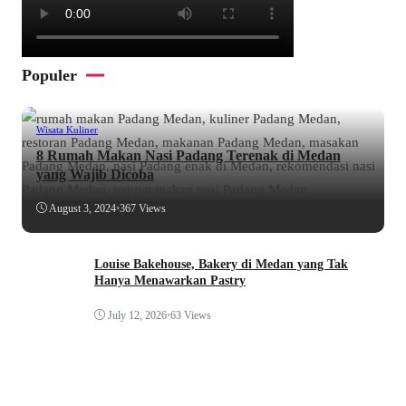
Populer
Wisata Kuliner
8 Rumah Makan Nasi Padang Terenak di Medan
yang Wajib Dicoba
August 3, 2024
•
367 Views
Louise Bakehouse, Bakery di Medan yang Tak
Hanya Menawarkan Pastry
July 12, 2026
•
63 Views