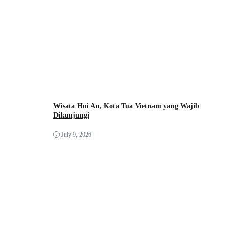
Wisata Hoi An, Kota Tua Vietnam yang Wajib
Dikunjungi
July 9, 2026