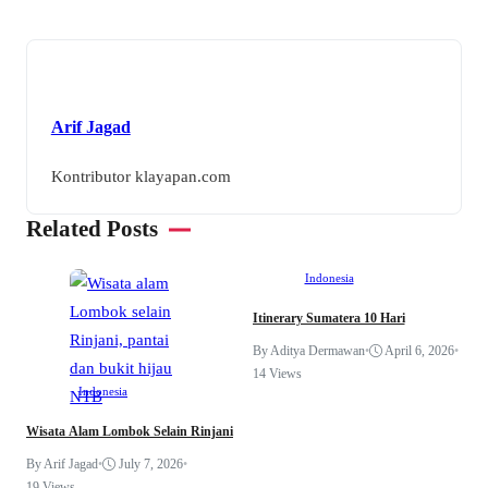
Arif Jagad
Kontributor klayapan.com
Related Posts
Indonesia
Itinerary Sumatera 10 Hari
By Aditya Dermawan
•
April 6, 2026
•
W
14 Views
P
Indonesia
B
Wisata Alam Lombok Selain Rinjani
By Arif Jagad
•
July 7, 2026
•
19 Views