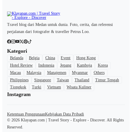
Travel blog dari Medan untuk dunia. Foto, cerita, dan referensi
perjalanan dari fotografer & traveller Petrus Loo.
Kategori
Belanda
Belgia
China
Event
Hong Kong
Hotel Review
Indonesia
Jepang
Kamboja
Korea
Macau
Malaysia
Manajemen
Myanmar
Others
Philippines
Singapore
Taiwan
Thailand
Timur Tengah
Tiongkok
Turki
Vietnam
Wisata Kuliner
Instagram
Ketentuan Penggunaan
Kebijakan Data Pribadi
© 2026 Klayapan.com | Travel Story - Explore - Discover. All Rights
Reserved.