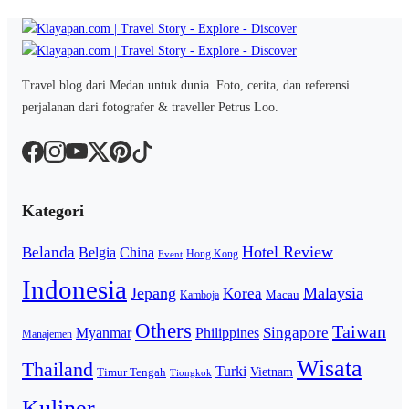
Travel blog dari Medan untuk dunia. Foto, cerita, dan referensi
perjalanan dari fotografer & traveller Petrus Loo.
Kategori
Hotel Review
Belanda
Belgia
China
Hong Kong
Event
Indonesia
Jepang
Malaysia
Korea
Macau
Kamboja
Others
Taiwan
Singapore
Myanmar
Philippines
Manajemen
Wisata
Thailand
Turki
Vietnam
Timur Tengah
Tiongkok
Kuliner