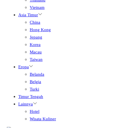
Vietnam
Asia Timur
China
Hong Kong
Jepang
Korea
Macau
Taiwan
Eropa
Belanda
Belgia
Turki
Timur Tengah
Lainnya
Hotel
Wisata Kuliner