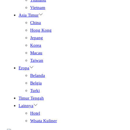
Vietnam
Asia Timur
China
Hong Kong
Jepang
Korea
Macau
Taiwan
Eropa
Belanda
Belgia
Turki
Timur Tengah
Lainnya
Hotel
Wisata Kuliner