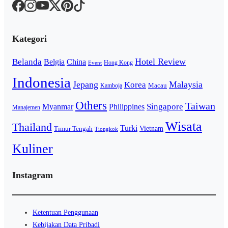
Kategori
Hotel Review
Belanda
Belgia
China
Hong Kong
Event
Indonesia
Jepang
Malaysia
Korea
Macau
Kamboja
Others
Taiwan
Singapore
Myanmar
Philippines
Manajemen
Wisata
Thailand
Turki
Vietnam
Timur Tengah
Tiongkok
Kuliner
Instagram
Ketentuan Penggunaan
Kebijakan Data Pribadi