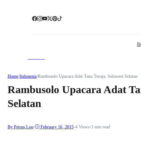
B
Indonesia
Home
/
Indonesia
/
Rambusolo Upacara Adat Tana Toraja, Sulawesi Selatan
Rambusolo Upacara Adat Tan
Selatan
By Petrus Loo
•
February 16, 2015
•
4
Views
•
3 min read