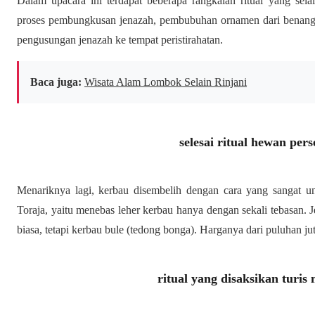
Dalam upacara ini terdapat beberapa rangkaian ritual yang sela
proses pembungkusan jenazah, pembubuhan ornamen dari benang 
pengusungan jenazah ke tempat peristirahatan.
Baca juga:
Wisata Alam Lombok Selain Rinjani
selesai ritual hewan pe
Menariknya lagi, kerbau disembelih dengan cara yang sangat u
Toraja, yaitu menebas leher kerbau hanya dengan sekali tebasan.
biasa, tetapi kerbau bule (tedong bonga). Harganya dari puluhan ju
ritual yang disaksikan turi