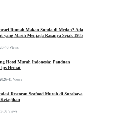
ncari Rumah Makan Sunda di Medan? Ada
t yang Masih Menjaga Rasanya Sejak 1985
026
•
46 Views
ng Hotel Murah Indonesia: Panduan
Tips Hemat
 2026
•
41 Views
dasi Restoran Seafood Murah di Surabaya
 Ketagihan
25
•
36 Views