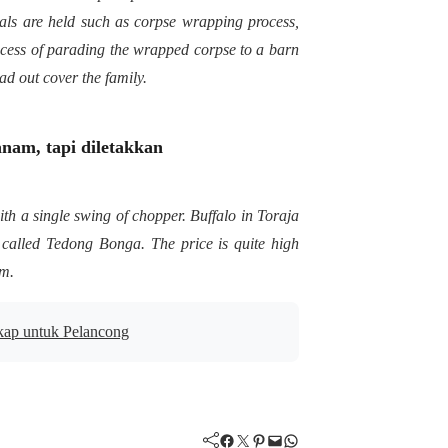
uals are held such as corpse wrapping process,
rocess of parading the wrapped corpse to a barn
ead out cover the family.
anam, tapi diletakkan
ith a single swing of chopper. Buffalo in Toraja
 called Tedong Bonga. The price is quite high
am.
kap untuk Pelancong
Facebook
Twitter
Pinterest
Mail
WhatsApp