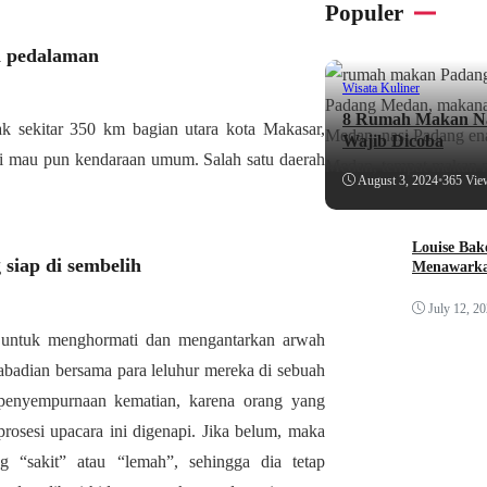
Populer
i pedalaman
Wisata Kuliner
8 Rumah Makan Na
k sekitar 350 km bagian utara kota Makasar,
Wajib Dicoba
i mau pun kendaraan umum. Salah satu daerah
August 3, 2024
•
365 Vie
Louise Bak
 siap di sembelih
Menawarka
July 12, 2
 untuk menghormati dan mengantarkan arwah
abadian bersama para leluhur mereka di sebuah
ra penyempurnaan kematian, karena orang yang
rosesi upacara ini digenapi. Jika belum, maka
 “sakit” atau “lemah”, sehingga dia tetap