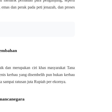
lu menarik perhatian para pengunjung, seperti
emas dan perak pada peti jenazah, dan proses
rsembahan
nik dan merupakan ciri khas masyarakat Tana
 Jenis kerbau yang disembelih pun bukan kerbau
ta sampai ratusan juta Rupiah per ekornya.
s mancanegara