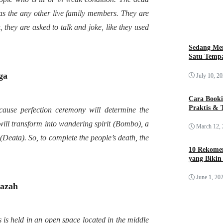
 as the any other live family members. They are
 they are asked to talk and joke, like they used
Sedang Me
Satu Tempa
ga
July 10, 2
Cara Booki
Praktis & 
ecause perfection ceremony will d
etermine the
d will transform into wandering spirit (Bombo), a
March 12,
(Deata). So, to complete the people’s death, the
10 Rekomen
yang Bikin
June 1, 20
nazah
 is held in an open space located in the middle