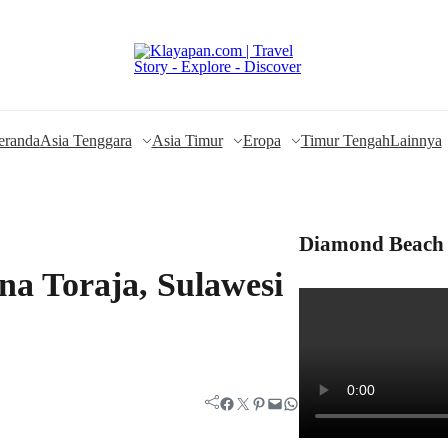
eranda
Asia Tenggara
Asia Timur
Eropa
Timur Tengah
Lainnya
Diamond Beach 
a Toraja, Sulawesi
Facebook
Twitter
Pinterest
Mail
WhatsApp