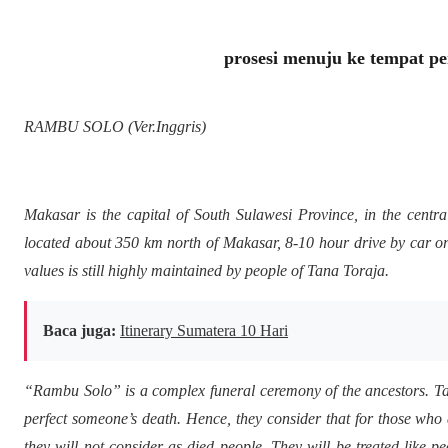
prosesi menuju ke tempat 
RAMBU SOLO (Ver.Inggris)
Makasar is the capital of South Sulawesi Province, in the centr
located about 350 km north of Makasar, 8-10 hour drive by car or p
values is still highly maintained by people of Tana Toraja.
Baca juga:
Itinerary Sumatera 10 Hari
“Rambu Solo” is a complex funeral ceremony of the ancestors. Ta
perfect someone’s death. Hence, they consider that for those wh
they will not consider as died people. They will be treated like p