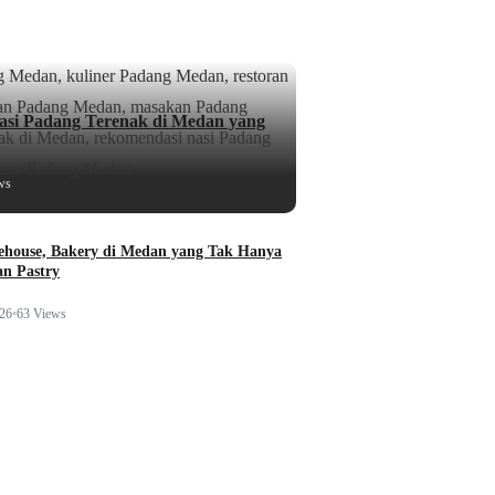
si Padang Terenak di Medan yang
ws
ehouse, Bakery di Medan yang Tak Hanya
n Pastry
026
•
63 Views