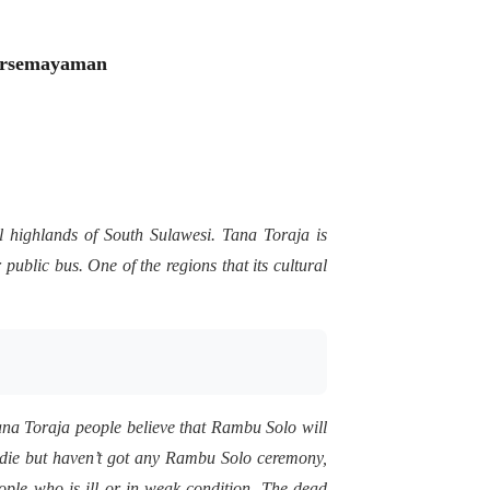
persemayaman
al highlands of South Sulawesi. Tana Toraja is
ublic bus. One of the regions that its cultural
na Toraja people believe that Rambu Solo will
o die but haven’t got any Rambu Solo ceremony,
eople who is ill or in weak condition. The dead